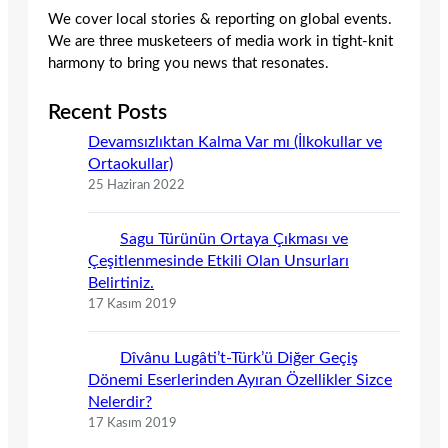
We cover local stories & reporting on global events.
We are three musketeers of media work in tight-knit
harmony to bring you news that resonates.
Recent Posts
Devamsızlıktan Kalma Var mı (İlkokullar ve
Ortaokullar)
25 Haziran 2022
Sagu Türünün Ortaya Çıkması ve
Çeşitlenmesinde Etkili Olan Unsurları
Belirtiniz.
17 Kasım 2019
Dîvânu Lugâti’t-Türk’ü Diğer Geçiş
Dönemi Eserlerinden Ayıran Özellikler Sizce
Nelerdir?
17 Kasım 2019