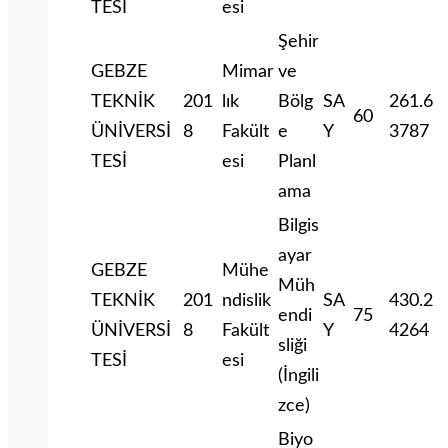
TESİ
esi
Şehir
GEBZE
Mimar
ve
TEKNİK
201
lık
Bölg
SA
261.6
60
ÜNİVERSİ
8
Fakült
e
Y
3787
TESİ
esi
Planl
ama
Bilgis
ayar
GEBZE
Mühe
Müh
TEKNİK
201
ndislik
SA
430.2
endi
75
ÜNİVERSİ
8
Fakült
Y
4264
sliği
TESİ
esi
(İngili
zce)
Biyo