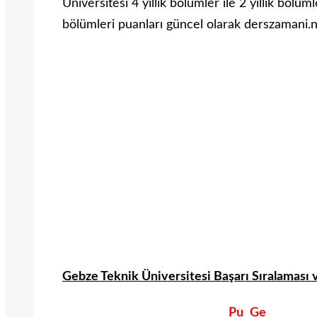
Üniversitesi 4 yıllık bölümler ile 2 yıllık bölü
bölümleri puanları güncel olarak derszamani.
Gebze Teknik Üniversitesi Başarı Sıralaması 
Pu
Ge