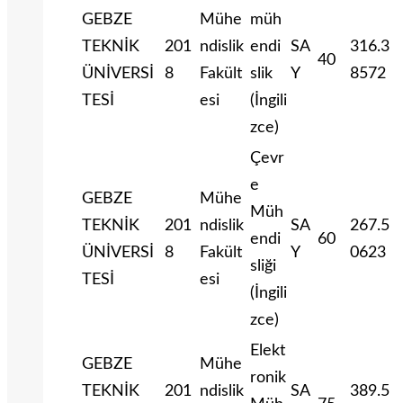
GEBZE
Mühe
müh
TEKNİK
201
ndislik
endi
SA
316.3
40
ÜNİVERSİ
8
Fakült
slik
Y
8572
TESİ
esi
(İngili
zce)
Çevr
e
GEBZE
Mühe
Müh
TEKNİK
201
ndislik
SA
267.5
endi
60
ÜNİVERSİ
8
Fakült
Y
0623
sliği
TESİ
esi
(İngili
zce)
Elekt
GEBZE
Mühe
ronik
TEKNİK
201
ndislik
SA
389.5