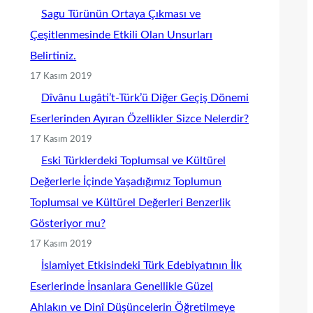
Sagu Türünün Ortaya Çıkması ve
Çeşitlenmesinde Etkili Olan Unsurları
Belirtiniz.
17 Kasım 2019
Dîvânu Lugâti’t-Türk’ü Diğer Geçiş Dönemi
Eserlerinden Ayıran Özellikler Sizce Nelerdir?
17 Kasım 2019
Eski Türklerdeki Toplumsal ve Kültürel
Değerlerle İçinde Yaşadığımız Toplumun
Toplumsal ve Kültürel Değerleri Benzerlik
Gösteriyor mu?
17 Kasım 2019
İslamiyet Etkisindeki Türk Edebiyatının İlk
Eserlerinde İnsanlara Genellikle Güzel
Ahlakın ve Dinî Düşüncelerin Öğretilmeye