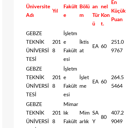
En
Üniversite
Fakült
Bölü
an
nel
Yıl
Küçük
Adı
e
m
Tür
Kon
Puan
ü
t.
GEBZE
İşletm
TEKNİK
201
e
İktis
251.0
EA
60
ÜNİVERSİ
8
Fakült
at
9767
TESİ
esi
GEBZE
İşletm
TEKNİK
201
e
İşlet
264.5
EA
60
ÜNİVERSİ
8
Fakült
me
5464
TESİ
esi
GEBZE
Mimar
TEKNİK
201
lık
Mim
SA
407.2
80
ÜNİVERSİ
8
Fakült
arlık
Y
9049