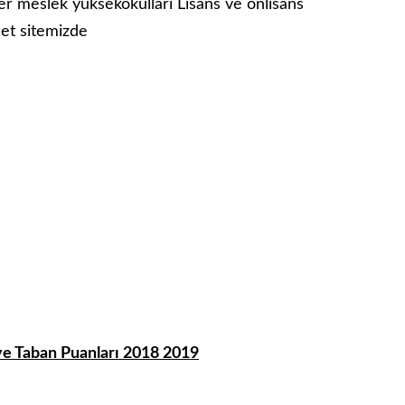
mler meslek yüksekokulları Lisans ve önlisans
net sitemizde
ve Taban Puanları 2018 2019