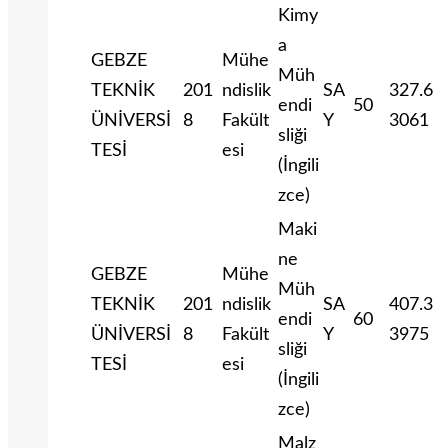
Kimy
a
GEBZE
Mühe
Müh
TEKNİK
201
ndislik
SA
327.6
endi
50
ÜNİVERSİ
8
Fakült
Y
3061
sliği
TESİ
esi
(İngili
zce)
Maki
ne
GEBZE
Mühe
Müh
TEKNİK
201
ndislik
SA
407.3
endi
60
ÜNİVERSİ
8
Fakült
Y
3975
sliği
TESİ
esi
(İngili
zce)
Malz