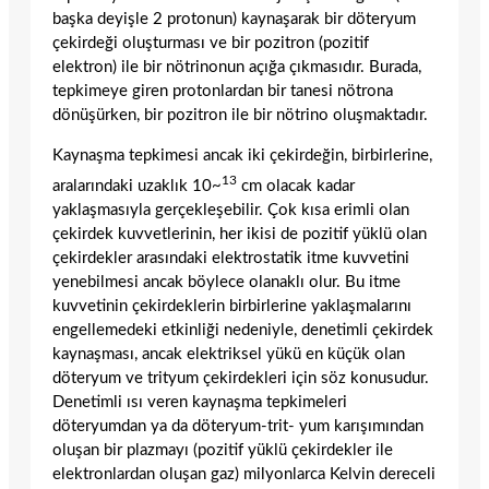
başka deyişle 2 protonun) kaynaşarak bir döteryum
çekirdeği oluşturması ve bir pozitron (pozitif
elektron) ile bir nötrinonun açığa çıkmasıdır. Burada,
tepkimeye giren protonlardan bir tanesi nötrona
dönüşürken, bir pozitron ile bir nötrino oluşmaktadır.
Kaynaşma tepkimesi ancak iki çekirdeğin, birbirlerine,
13
aralarındaki uzaklık 10~
cm olacak kadar
yaklaşmasıyla gerçekleşebilir. Çok kısa erimli olan
çekirdek kuvvetlerinin, her ikisi de pozitif yüklü olan
çekirdekler arasındaki elektrostatik itme kuvvetini
ye­nebilmesi ancak böylece olanaklı olur. Bu itme
kuvvetinin çekirdeklerin birbirlerine yaklaşmalarını
engellemedeki etkinliği ne­deniyle, denetimli çekirdek
kaynaşması, ancak elektriksel yükü en küçük olan
döter­yum ve trityum çekirdekleri için söz konu­sudur.
Denetimli ısı veren kaynaşma tepki­meleri
döteryumdan ya da döteryum-trit- yum karışımından
oluşan bir plazmayı (po­zitif yüklü çekirdekler ile
elektronlardan oluşan gaz) milyonlarca Kelvin dereceli