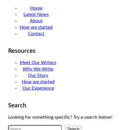
t
e
a
Home
e
d
g
Latest News
r
I
r
About
n
a
How we started
m
Contact
Resources
Meet Our Writers
Why We Write
Our Story
How we started
Our Experience
Search
Looking for something specific? Try a search below!
A
Search