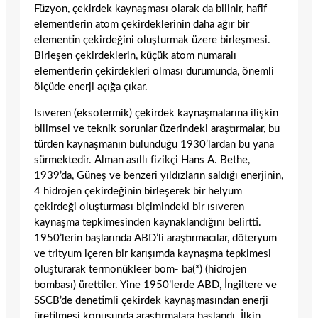
Füzyon, çekirdek kaynaşması olarak da bilinir, hafif
elementlerin atom çekirdekle­rinin daha ağır bir
elementin çekirdeğini oluşturmak üzere birleşmesi.
Birleşen çekirdeklerin, küçük atom numaralı
elementle­rin çekirdekleri olması durumunda, önemli
ölçüde enerji açığa çıkar.
Isıveren (eksotermik) çekirdek kaynaşma­larına ilişkin
bilimsel ve teknik sorunlar üzerindeki araştırmalar, bu
türden kaynaş­manın bulunduğu 1930’lardan bu yana
sürmektedir. Alman asıllı fizikçi Hans A. Bethe,
1939’da, Güneş ve benzeri yıldızla­rın saldığı enerjinin,
4 hidrojen çekirdeğinin birleşerek bir helyum
çekirdeği oluşturması biçimindeki bir ısıveren
kaynaşma tepkime­sinden kaynaklandığını belirtti.
1950’lerin başlarında ABD’li araştırmacılar, döteryum
ve trityum içeren bir karışımda kaynaşma tepkimesi
oluşturarak termonükleer bom- ba(*) (hidrojen
bombası) ürettiler. Yine 1950’lerde ABD, İngiltere ve
SSCB’de denetimli çekirdek kaynaşmasından enerji
üretilmesi konusunda araştırmalara başlan­dı. İlkin