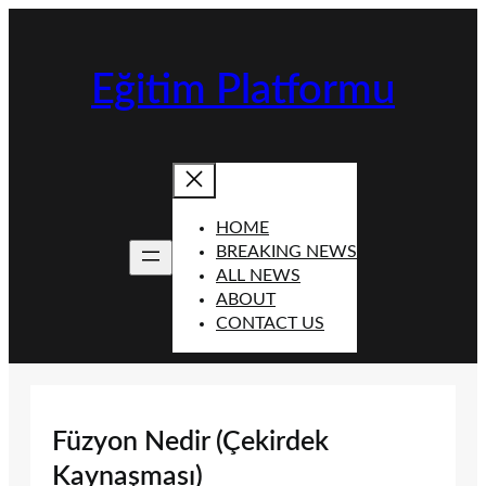
İçeriğe
geç
Eğitim Platformu
HOME
BREAKING NEWS
ALL NEWS
ABOUT
CONTACT US
Füzyon Nedir (Çekirdek
Kaynaşması)