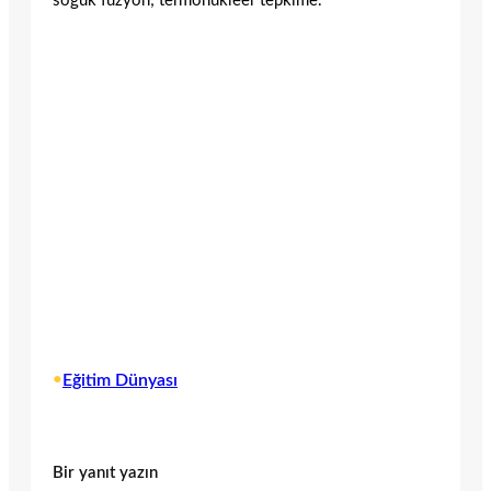
soğuk füzyon; termonükleer tepkime.
•
Eğitim Dünyası
Bir yanıt yazın