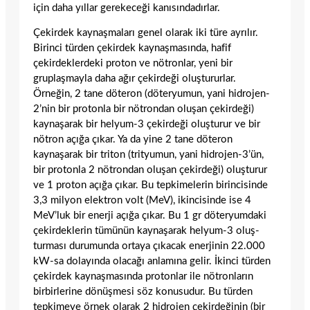
için daha yıllar gerekeceği kanısındadırlar.
Çekirdek kaynaşmaları genel olarak iki türe ayrılır.
Birinci türden çekirdek kaynaş­masında, hafif
çekirdeklerdeki proton ve nötronlar, yeni bir
gruplaşmayla daha ağır çekirdeği oluştururlar.
Örneğin, 2 tane döteron (döteryumun, yani hidrojen-
2’nin bir protonla bir nötrondan oluşan çekirde­ği)
kaynaşarak bir helyum-3 çekirdeği oluşturur ve bir
nötron açığa çıkar. Ya da yine 2 tane döteron
kaynaşarak bir triton (trityu­mun, yani hidrojen-3’ün,
bir protonla 2 nötrondan oluşan çekirdeği) oluşturur
ve 1 proton açığa çıkar. Bu tepkimelerin birincisinde
3,3 milyon elektron volt (MeV), ikincisinde ise 4
MeV’luk bir enerji açığa çıkar. Bu 1 gr döteryumdaki
çekirdek­lerin tümünün kaynaşarak helyum-3 oluş­
turması durumunda ortaya çıkacak enerji­nin 22.000
kW-sa dolayında olacağı anlamı­na gelir. İkinci türden
çekirdek kaynaşma­sında protonlar ile nötronların
birbirlerine dönüşmesi söz konusudur. Bu türden
tepki­meye örnek olarak 2 hidrojen çekirdeğinin (bir