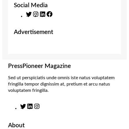
Social Media
T
I
L
F
w
n
i
a
i
s
n
c
Advertisement
t
t
k
e
t
a
e
b
e
g
d
o
r
r
I
o
a
n
k
m
PressPioneer Magazine
Sed ut perspiciatis unde omnis iste natus voluptatem
fringilla tempor dignissim at, pretium et arcu natus
voluptatem fringilla.
T
L
I
w
i
n
i
n
s
About
t
k
t