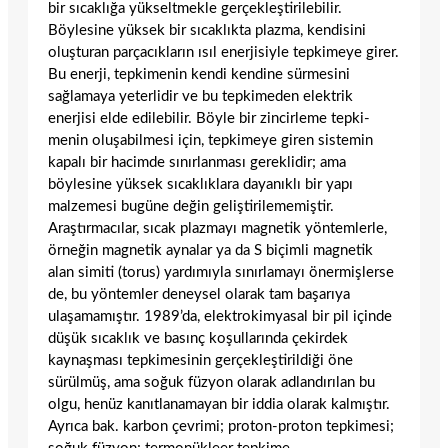
bir sıcaklığa yükseltmekle gerçekleştirilebilir.
Böylesine yüksek bir sıcaklıkta plazma, kendisini
oluşturan parçacıkların ısıl enerji­siyle tepkimeye girer.
Bu enerji, tepkime­nin kendi kendine sürmesini
sağlamaya yeterlidir ve bu tepkimeden elektrik
enerjisi elde edilebilir. Böyle bir zincirleme tepki­
menin oluşabilmesi için, tepkimeye giren sistemin
kapalı bir hacimde sınırlanması gereklidir; ama
böylesine yüksek sıcaklıkla­ra dayanıklı bir yapı
malzemesi bugüne değin geliştirilememiştir.
Araştırmacılar, sı­cak plazmayı magnetik yöntemlerle,
örne­ğin magnetik aynalar ya da S biçimli magnetik
alan simiti (torus) yardımıyla sınırlamayı önermişlerse
de, bu yöntemler deneysel olarak tam başarıya
ulaşamamış­tır. 1989’da, elektrokimyasal bir pil içinde
düşük sıcaklık ve basınç koşullarında çekir­dek
kaynaşması tepkimesinin gerçekleştiril­diği öne
sürülmüş, ama soğuk füzyon olarak adlandırılan bu
olgu, henüz kanıtlanamayan bir iddia olarak kalmıştır.
Ayrıca bak. karbon çevrimi; proton-proton tepkimesi;