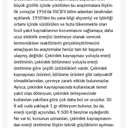
büyük gizlilik içinde yürütülen bu araştırmalara ilişkin
ilk sonuçlar 1956’da SSCB’li bilim adamları tarafından
açıklan­dı. 1950’den bu yana bilgi alışverişi ve işbirliği
ortamı içinde sürdürülen ve hızla tükenmekte olan
fosil yakıt kaynaklarının korunmasını sağlamaya, daha
ucuz elektrik enerjisi üretmeye olanak verecek
termo­nükleer reaktörlerin gerçekleştirilmesini
amaçlayan bu araştırmalar henüz tam bir başarıya
ulaşmış değildir. Çekirdek kaynaş­ması yoluyla enerji
üretiminin, çekirdek bölünmesi yoluyla enerji
üretimine göre çeşitli üstünlükleri vardır. Çekirdek
kaynaş­ması ürünleri, bölünme ürünleri gibi radyo­aktif
olmadıklarından, çevreye zararlı etki­de bulunmazlar.
Ayrıca, çekirdek kaynaş­masında kullanılacak temel
yakıt olan dö­teryum, çekirdek birleşmesinde
kullanılan yakıtlara göre çok daha bol ve ucuzdur. 30
İt adi suda yaklaşık 1 gr döteryum bulunur, bu da,
enerji içeriği açısından, 9.500 İt benzine eşdeğerdir.
Ne var ki, konunun uzmanları, çekirdek kaynaşmasın­
dan enerji üretimine ilişkin teknik güçlükle­rin aşılması