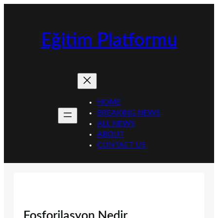
İçeriğe
geç
Eğitim Platformu
HOME
BREAKING NEWS
ALL NEWS
ABOUT
CONTACT US
Fosforilasyon Nedir