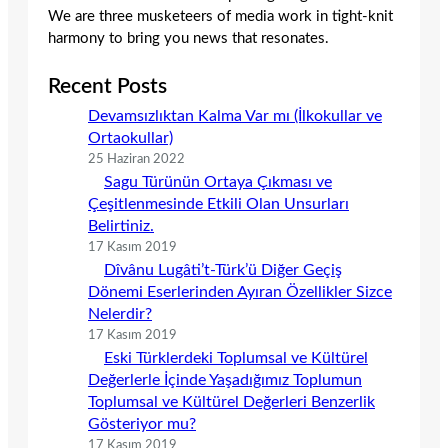
We are three musketeers of media work in tight-knit
harmony to bring you news that resonates.
Recent Posts
Devamsızlıktan Kalma Var mı (İlkokullar ve
Ortaokullar)
25 Haziran 2022
Sagu Türünün Ortaya Çıkması ve
Çeşitlenmesinde Etkili Olan Unsurları
Belirtiniz.
17 Kasım 2019
Dîvânu Lugâti’t-Türk’ü Diğer Geçiş
Dönemi Eserlerinden Ayıran Özellikler Sizce
Nelerdir?
17 Kasım 2019
Eski Türklerdeki Toplumsal ve Kültürel
Değerlerle İçinde Yaşadığımız Toplumun
Toplumsal ve Kültürel Değerleri Benzerlik
Gösteriyor mu?
17 Kasım 2019