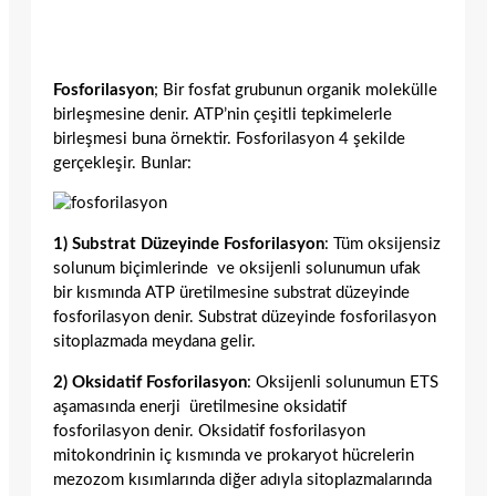
Fosforilasyon
; Bir fosfat grubunun organik molekülle
birleşmesine denir. ATP’nin çeşitli tepkimelerle
birleşmesi buna örnektir. Fosforilasyon 4 şekilde
gerçekleşir. Bunlar:
1) Substrat Düzeyinde Fosforilasyon
: Tüm oksijensiz
solunum biçimlerinde ve oksijenli solunumun ufak
bir kısmında ATP üretilmesine substrat düzeyinde
fosforilasyon denir. Substrat düzeyinde fosforilasyon
sitoplazmada meydana gelir.
2) Oksidatif Fosforilasyon
: Oksijenli solunumun ETS
aşamasında enerji üretilmesine oksidatif
fosforilasyon denir. Oksidatif fosforilasyon
mitokondrinin iç kısmında ve prokaryot hücrelerin
mezozom kısımlarında diğer adıyla sitoplazmalarında