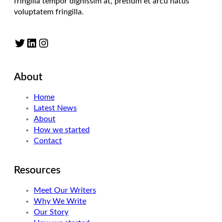
fringilla tempor dignissim at, pretium et arcu natus
voluptatem fringilla.
Twitter
LinkedIn
Instagram
About
Home
Latest News
About
How we started
Contact
Resources
Meet Our Writers
Why We Write
Our Story