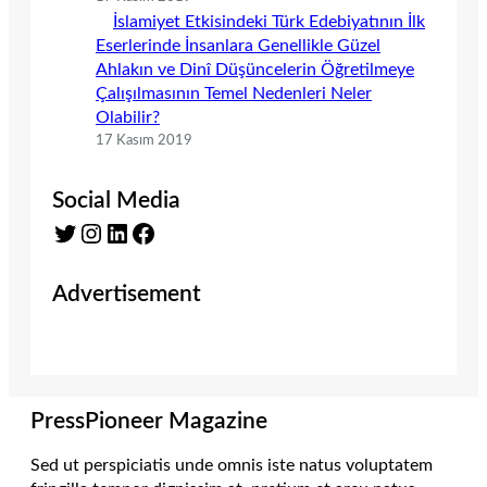
İslamiyet Etkisindeki Türk Edebiyatının İlk
Eserlerinde İnsanlara Genellikle Güzel
Ahlakın ve Dinî Düşüncelerin Öğretilmeye
Çalışılmasının Temel Nedenleri Neler
Olabilir?
17 Kasım 2019
Social Media
Twitter
Instagram
LinkedIn
Facebook
Advertisement
PressPioneer Magazine
Sed ut perspiciatis unde omnis iste natus voluptatem