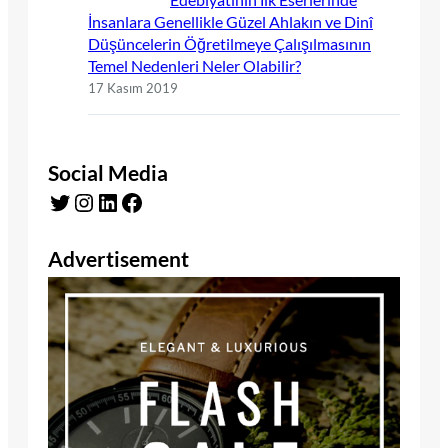
İnsanlara Genellikle Güzel Ahlakın ve Dinî
Düşüncelerin Öğretilmeye Çalışılmasının
Temel Nedenleri Neler Olabilir?
17 Kasım 2019
Social Media
Twitter
Instagram
LinkedIn
Facebook
Advertisement