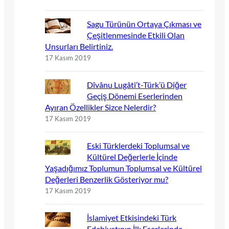
Sagu Türünün Ortaya Çıkması ve
Çeşitlenmesinde Etkili Olan
Unsurları Belirtiniz.
17 Kasım 2019
Dîvânu Lugâti’t-Türk’ü Diğer
Geçiş Dönemi Eserlerinden
Ayıran Özellikler Sizce Nelerdir?
17 Kasım 2019
Eski Türklerdeki Toplumsal ve
Kültürel Değerlerle İçinde
Yaşadığımız Toplumun Toplumsal ve Kültürel
Değerleri Benzerlik Gösteriyor mu?
17 Kasım 2019
İslamiyet Etkisindeki Türk
Edebiyatının İlk Eserlerinde