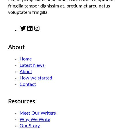
fringilla tempor dignissim at, pretium et arcu natus
voluptatem fringilla.
T
L
I
w
i
n
i
n
s
About
t
k
t
t
e
a
Home
e
d
g
Latest News
r
I
r
About
n
a
How we started
m
Contact
Resources
Meet Our Writers
Why We Write
Our Story