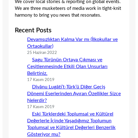
We cover local stories & reporting on global events.
We are three musketeers of media work in tight-knit
harmony to bring you news that resonates.
Recent Posts
Devamsızlıktan Kalma Var mı (İlkokullar ve
Ortaokullar)
25 Haziran 2022
Sagu Türünün Ortaya Çıkması ve
Çeşitlenmesinde Etkili Olan Unsurları
Belirtiniz.
17 Kasım 2019
Dîvânu Lugâti’t-Türk’ü Diğer Geçiş
Dönemi Eserlerinden Ayıran Özellikler Sizce
Nelerdir?
17 Kasım 2019
Eski Türklerdeki Toplumsal ve Kültürel
Değerlerle İçinde Yaşadığımız Toplumun
Toplumsal ve Kültürel Değerleri Benzerlik
Gösteriyor mu?