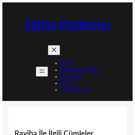
İçeriğe
geç
Eğitim Platformu
HOME
BREAKING NEWS
ALL NEWS
ABOUT
CONTACT US
Rayiha İle İlgili Cümleler