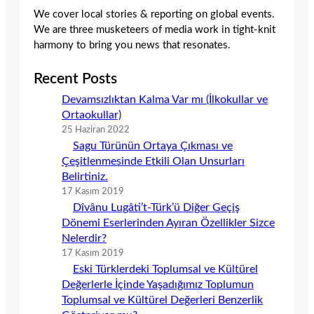
We cover local stories & reporting on global events.
We are three musketeers of media work in tight-knit
harmony to bring you news that resonates.
Recent Posts
Devamsızlıktan Kalma Var mı (İlkokullar ve
Ortaokullar)
25 Haziran 2022
Sagu Türünün Ortaya Çıkması ve
Çeşitlenmesinde Etkili Olan Unsurları
Belirtiniz.
17 Kasım 2019
Dîvânu Lugâti’t-Türk’ü Diğer Geçiş
Dönemi Eserlerinden Ayıran Özellikler Sizce
Nelerdir?
17 Kasım 2019
Eski Türklerdeki Toplumsal ve Kültürel
Değerlerle İçinde Yaşadığımız Toplumun
Toplumsal ve Kültürel Değerleri Benzerlik