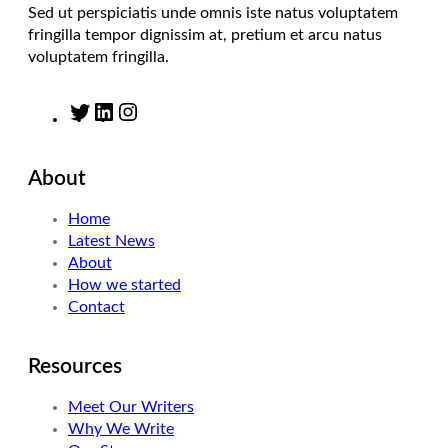
Sed ut perspiciatis unde omnis iste natus voluptatem
fringilla tempor dignissim at, pretium et arcu natus
voluptatem fringilla.
T
L
I
w
i
n
i
n
s
About
t
k
t
t
e
a
Home
e
d
g
Latest News
r
I
r
About
n
a
How we started
m
Contact
Resources
Meet Our Writers
Why We Write