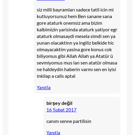
siz milli bayramları sadece tatil icin mi
kutluyorsunuz hem Ben sanane sana
gore ataturk onemsiz ama bizim
kalbimizin yarisinda ataturk yatiyor egr
ataturk olmasaydi mesela simdi sen ya
yunan olacaktinn ya ingiliz belkide hic
olmayacaktim yasina gore konus cok
biliyomus gibi Allah Allah ya Atatür ü
sevmiyomus mus lan sen atatür olmasa
ne haldeydin haberin varmı sen en iyisi
inkilap a calis aptal
Yanıtla
birşey değil
16 Şubat 2017
canım senne partilisin
Yanıtla