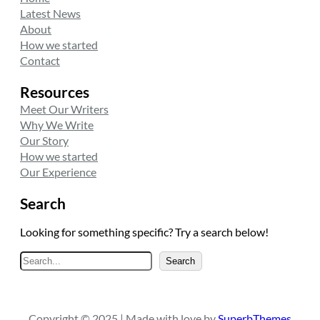
Latest News
About
How we started
Contact
Resources
Meet Our Writers
Why We Write
Our Story
How we started
Our Experience
Search
Looking for something specific? Try a search below!
A
Search
r
a
Copyright © 2025 | Made with love by
SuperbThemes