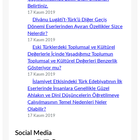
Belirtiniz.
17 Kasım 2019
Dîvânu Lugâti’t-Türk’ü Diğer Geçiş
Dönemi Eserlerinden Ayıran Özellikler Sizce
Nelerdir?
17 Kasım 2019
Eski Türklerdeki Toplumsal ve Kültürel
Değerlerle İçinde Yaşadığımız Toplumun
Toplumsal ve Kültürel Değerleri Benzerlik
Gösteriyor mu?
17 Kasım 2019
İslamiyet Etkisindeki Türk Edebiyatının İlk
Eserlerinde İnsanlara Genellikle Güzel
Ahlakın ve Dinî Düşüncelerin Öğretilmeye
Çalışılmasının Temel Nedenleri Neler
Olabilir?
17 Kasım 2019
Social Media