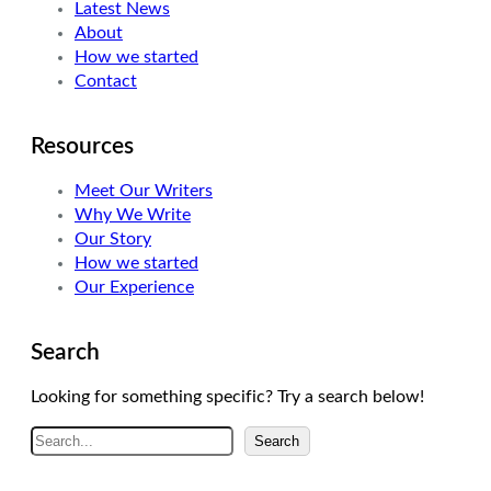
Latest News
r
I
r
About
n
a
How we started
m
Contact
Resources
Meet Our Writers
Why We Write
Our Story
How we started
Our Experience
Search
Looking for something specific? Try a search below!
A
Search
r
a