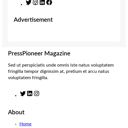
T
I
L
F
w
n
i
a
i
s
n
c
Advertisement
t
t
k
e
t
a
e
b
e
g
d
o
r
r
I
o
a
n
k
m
PressPioneer Magazine
Sed ut perspiciatis unde omnis iste natus voluptatem
fringilla tempor dignissim at, pretium et arcu natus
voluptatem fringilla.
T
L
I
w
i
n
i
n
s
About
t
k
t
t
e
a
Home
e
d
g