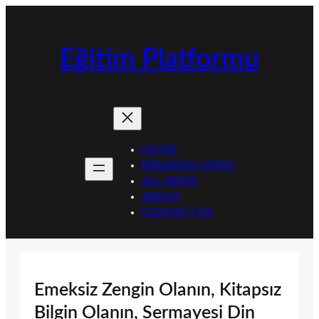
İçeriğe
geç
Eğitim Platformu
HOME
BREAKING NEWS
ALL NEWS
ABOUT
CONTACT US
Emeksiz Zengin Olanın, Kitapsız
Bilgin Olanın, Sermayesi Din