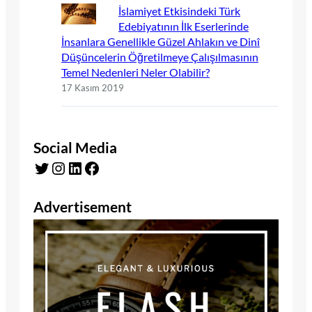
İslamiyet Etkisindeki Türk
Edebiyatının İlk Eserlerinde
İnsanlara Genellikle Güzel Ahlakın ve Dinî
Düşüncelerin Öğretilmeye Çalışılmasının
Temel Nedenleri Neler Olabilir?
17 Kasım 2019
Social Media
Twitter
Instagram
LinkedIn
Facebook
Advertisement