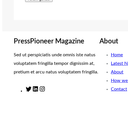
PressPioneer Magazine
About
Sed ut perspiciatis unde omnis iste natus
Home
voluptatem fringilla tempor dignissim at,
Latest 
pretium et arcu natus voluptatem fringilla.
About
How we 
Contact
T
L
I
w
i
n
i
n
s
t
k
t
t
e
a