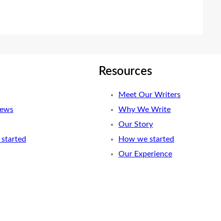
Resources
Meet Our Writers
News
Why We Write
Our Story
started
How we started
Our Experience