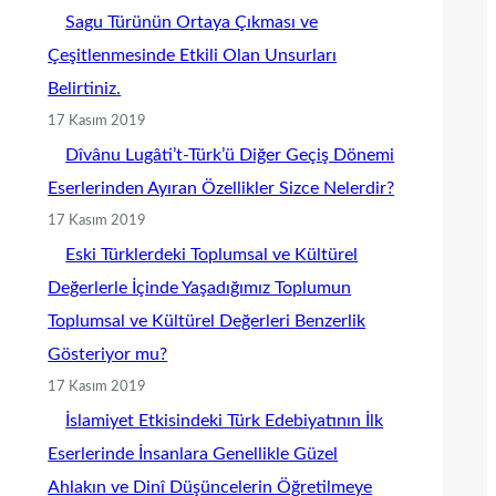
Sagu Türünün Ortaya Çıkması ve
Çeşitlenmesinde Etkili Olan Unsurları
Belirtiniz.
17 Kasım 2019
Dîvânu Lugâti’t-Türk’ü Diğer Geçiş Dönemi
Eserlerinden Ayıran Özellikler Sizce Nelerdir?
17 Kasım 2019
Eski Türklerdeki Toplumsal ve Kültürel
Değerlerle İçinde Yaşadığımız Toplumun
Toplumsal ve Kültürel Değerleri Benzerlik
Gösteriyor mu?
17 Kasım 2019
İslamiyet Etkisindeki Türk Edebiyatının İlk
Eserlerinde İnsanlara Genellikle Güzel
Ahlakın ve Dinî Düşüncelerin Öğretilmeye