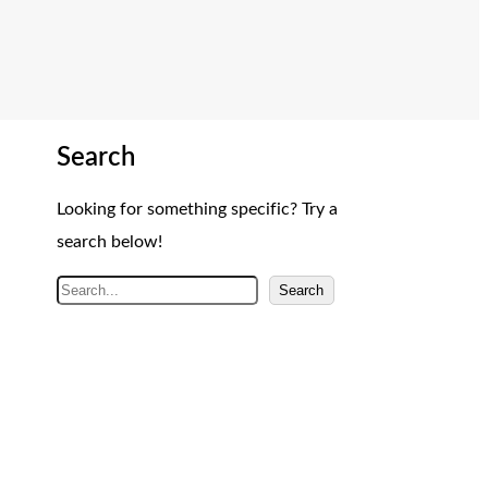
Search
Looking for something specific? Try a
search below!
A
Search
r
a