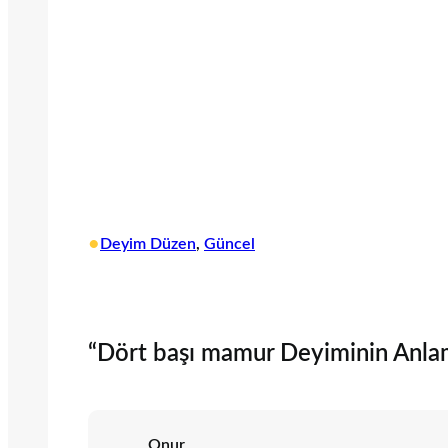
•
Deyim Düzen
, 
Güncel
“Dört başı mamur Deyiminin Anlamı
Onur