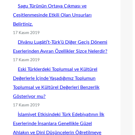
Sagu Türünün Ortaya Çıkması ve
Çeşitlenmesinde Etkili Olan Unsurları
Belirtiniz.
17 Kasım 2019
Dîvânu Lugâti’t-Türk’ü Diğer Geçiş Dönemi
Eserlerinden Ayıran Özellikler Sizce Nelerdir?
17 Kasım 2019
Eski Türklerdeki Toplumsal ve Kültürel
Değerlerle İçinde Yaşadığımız Toplumun
Toplumsal ve Kültürel Değerleri Benzerlik
Gösteriyor mu?
17 Kasım 2019
İslamiyet Etkisindeki Türk Edebiyatının İlk
Eserlerinde İnsanlara Genellikle Güzel
Ahlakın ve Dinî Düşüncelerin Öğretilmeye