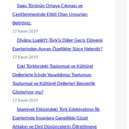
Sagu Türünün Ortaya Çıkması ve
Çeşitlenmesinde Etkili Olan Unsurları
Belirtiniz.
17 Kasım 2019
Dîvânu Lugâti’t-Türk’ü Diğer Geçiş Dönemi
Eserlerinden Ayıran Özellikler Sizce Nelerdir?
17 Kasım 2019
Eski Türklerdeki Toplumsal ve Kültürel
Değerlerle İçinde Yaşadığımız Toplumun
Toplumsal ve Kültürel Değerleri Benzerlik
Gösteriyor mu?
17 Kasım 2019
İslamiyet Etkisindeki Türk Edebiyatının İlk
Eserlerinde İnsanlara Genellikle Güzel
Ahlakın ve Dinî Düşüncelerin Öğretilmeye