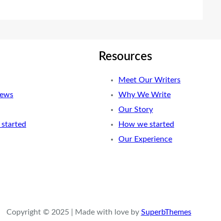
Resources
Meet Our Writers
News
Why We Write
Our Story
started
How we started
Our Experience
Copyright © 2025 | Made with love by
SuperbThemes