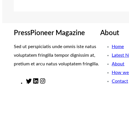
PressPioneer Magazine
About
Sed ut perspiciatis unde omnis iste natus
Home
voluptatem fringilla tempor dignissim at,
Latest 
pretium et arcu natus voluptatem fringilla.
About
How we 
Contact
T
L
I
w
i
n
i
n
s
t
k
t
t
e
a
e
d
g