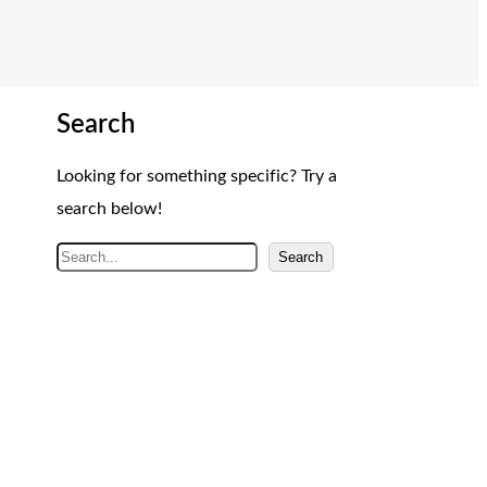
Search
Looking for something specific? Try a
search below!
A
Search
r
a