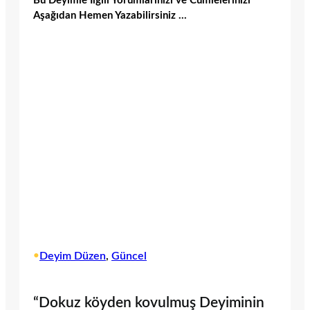
Bu Deyimle İlgili Yorumlarınızı ve Cümlelerinizi
Aşağıdan Hemen Yazabilirsiniz …
•
Deyim Düzen
, 
Güncel
“Dokuz köyden kovulmuş Deyiminin