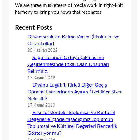
We are three musketeers of media work in tight-knit
harmony to bring you news that resonates.
Recent Posts
Devamsızlıktan Kalma Var mı (İlkokullar ve
Ortaokullar)
25 Haziran 2022
Sagu Türünün Ortaya Çıkması ve
Çeşitlenmesinde Etkili Olan Unsurları
Belirtiniz.
17 Kasım 2019
Dîvânu Lugâti’t-Türk’ü Diğer Geçiş
Dönemi Eserlerinden Ayıran Özellikler Sizce
Nelerdir?
17 Kasım 2019
Eski Türklerdeki Toplumsal ve Kültürel
Değerlerle İçinde Yaşadığımız Toplumun
Toplumsal ve Kültürel Değerleri Benzerlik
Gösteriyor mu?
17 Kasım 2019