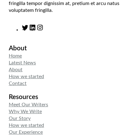
fringilla tempor dignissim at, pretium et arcu natus
voluptatem fringilla.
T
L
I
w
i
n
i
n
s
About
t
k
t
t
e
a
Home
e
d
g
Latest News
r
I
r
About
n
a
How we started
m
Contact
Resources
Meet Our Writers
Why We Write
Our Story
How we started
Our Experience