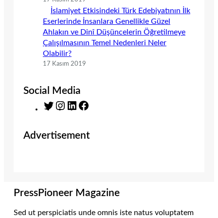
İslamiyet Etkisindeki Türk Edebiyatının İlk
Eserlerinde İnsanlara Genellikle Güzel
Ahlakın ve Dinî Düşüncelerin Öğretilmeye
Çalışılmasının Temel Nedenleri Neler
Olabilir?
17 Kasım 2019
Social Media
T
I
L
F
w
n
i
a
i
s
n
c
Advertisement
t
t
k
e
t
a
e
b
e
g
d
o
r
r
I
o
a
n
k
m
PressPioneer Magazine
Sed ut perspiciatis unde omnis iste natus voluptatem