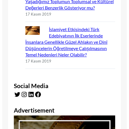
Yaşadığımız Toplumun Toplumsal ve Kültürel
Değerleri Benzerlik Gösteriyor mu?
17 Kasım 2019
İslamiyet Etkisindeki Türk
Edebiyatının İlk Eserlerinde
İnsanlara Genellikle Güzel Ahlakın ve Dinî
Düşüncelerin Öğretilmeye Çalışılmasının
Temel Nedenleri Neler Olabilir?
17 Kasım 2019
Social Media
Twitter
Instagram
LinkedIn
Facebook
Advertisement