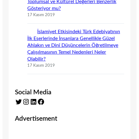
Toplumsal ve Kültürel Değerleri Benzerlik
Gösteriyor mu?
17 Kasım 2019
İslamiyet Etkisindeki Türk Edebiyatının
İlk Eserlerinde İnsanlara Genellikle Güzel
Ahlakın ve Dinî Düşüncelerin Öğretilmeye
Çalışılmasının Temel Nedenleri Neler
Olabilir?
17 Kasım 2019
Social Media
Twitter
Instagram
LinkedIn
Facebook
Advertisement