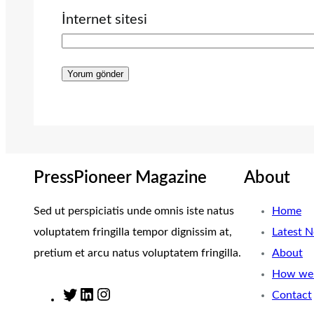
İnternet sitesi
PressPioneer Magazine
About
Sed ut perspiciatis unde omnis iste natus
Home
voluptatem fringilla tempor dignissim at,
Latest 
pretium et arcu natus voluptatem fringilla.
About
How we 
Contact
T
L
I