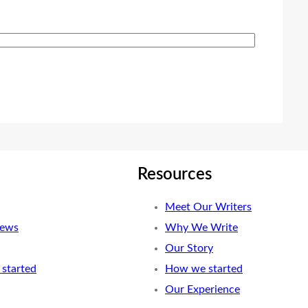
Resources
Meet Our Writers
News
Why We Write
Our Story
started
How we started
Our Experience