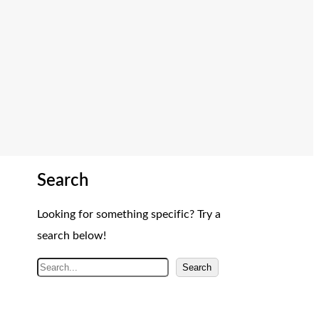
Search
Looking for something specific? Try a
search below!
A
Search
r
a