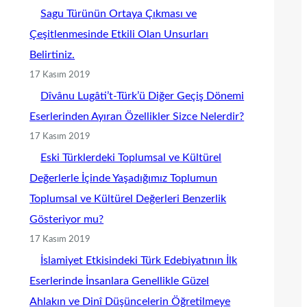
Sagu Türünün Ortaya Çıkması ve
Çeşitlenmesinde Etkili Olan Unsurları
Belirtiniz.
17 Kasım 2019
Dîvânu Lugâti’t-Türk’ü Diğer Geçiş Dönemi
Eserlerinden Ayıran Özellikler Sizce Nelerdir?
17 Kasım 2019
Eski Türklerdeki Toplumsal ve Kültürel
Değerlerle İçinde Yaşadığımız Toplumun
Toplumsal ve Kültürel Değerleri Benzerlik
Gösteriyor mu?
17 Kasım 2019
İslamiyet Etkisindeki Türk Edebiyatının İlk
Eserlerinde İnsanlara Genellikle Güzel
Ahlakın ve Dinî Düşüncelerin Öğretilmeye