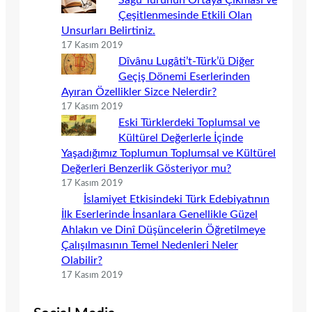
Sagu Türünün Ortaya Çıkması ve
Çeşitlenmesinde Etkili Olan
Unsurları Belirtiniz.
17 Kasım 2019
Dîvânu Lugâti’t-Türk’ü Diğer
Geçiş Dönemi Eserlerinden
Ayıran Özellikler Sizce Nelerdir?
17 Kasım 2019
Eski Türklerdeki Toplumsal ve
Kültürel Değerlerle İçinde
Yaşadığımız Toplumun Toplumsal ve Kültürel
Değerleri Benzerlik Gösteriyor mu?
17 Kasım 2019
İslamiyet Etkisindeki Türk Edebiyatının
İlk Eserlerinde İnsanlara Genellikle Güzel
Ahlakın ve Dinî Düşüncelerin Öğretilmeye
Çalışılmasının Temel Nedenleri Neler
Olabilir?
17 Kasım 2019