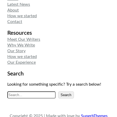
e
d
g
Latest News
r
I
r
About
n
a
How we started
m
Contact
Resources
Meet Our Writers
Why We Write
Our Story
How we started
Our Experience
Search
Looking for something specific? Try a search below!
A
Search
r
a
Copyright © 2025 | Made with love by
SuperbThemes