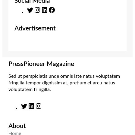
Social Media
T
I
L
F
w
n
i
a
i
s
n
c
Advertisement
t
t
k
e
t
a
e
b
e
g
d
o
r
r
I
o
a
n
k
m
PressPioneer Magazine
Sed ut perspiciatis unde omnis iste natus voluptatem
fringilla tempor dignissim at, pretium et arcu natus
voluptatem fringilla.
T
L
I
w
i
n
i
n
s
About
t
k
t
t
e
a
Home