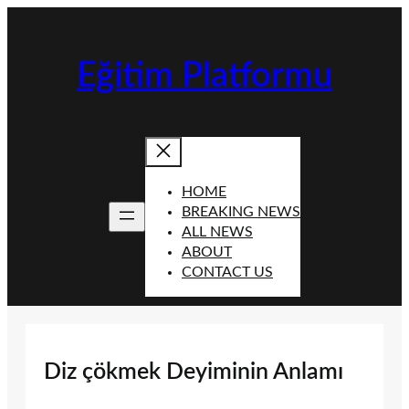
İçeriğe
geç
Eğitim Platformu
HOME
BREAKING NEWS
ALL NEWS
ABOUT
CONTACT US
Diz çökmek Deyiminin Anlamı