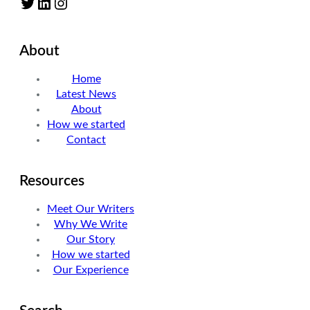
Twitter
LinkedIn
Instagram
About
Home
Latest News
About
How we started
Contact
Resources
Meet Our Writers
Why We Write
Our Story
How we started
Our Experience