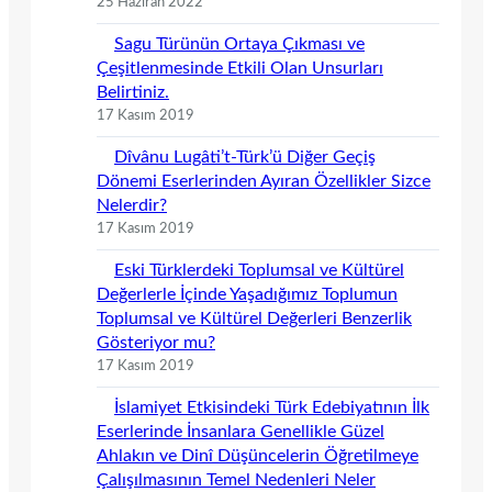
25 Haziran 2022
Sagu Türünün Ortaya Çıkması ve
Çeşitlenmesinde Etkili Olan Unsurları
Belirtiniz.
17 Kasım 2019
Dîvânu Lugâti’t-Türk’ü Diğer Geçiş
Dönemi Eserlerinden Ayıran Özellikler Sizce
Nelerdir?
17 Kasım 2019
Eski Türklerdeki Toplumsal ve Kültürel
Değerlerle İçinde Yaşadığımız Toplumun
Toplumsal ve Kültürel Değerleri Benzerlik
Gösteriyor mu?
17 Kasım 2019
İslamiyet Etkisindeki Türk Edebiyatının İlk
Eserlerinde İnsanlara Genellikle Güzel
Ahlakın ve Dinî Düşüncelerin Öğretilmeye
Çalışılmasının Temel Nedenleri Neler