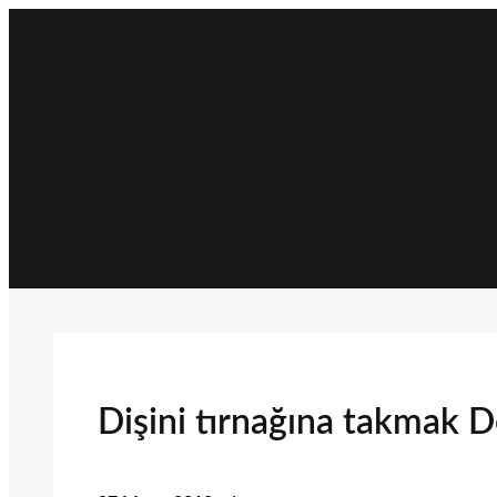
İçeriğe
geç
Dişini tırnağına takmak 