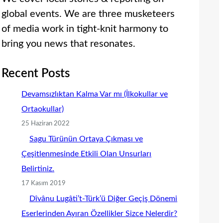
global events. We are three musketeers
of media work in tight-knit harmony to
bring you news that resonates.
Recent Posts
Devamsızlıktan Kalma Var mı (İlkokullar ve
Ortaokullar)
25 Haziran 2022
Sagu Türünün Ortaya Çıkması ve
Çeşitlenmesinde Etkili Olan Unsurları
Belirtiniz.
17 Kasım 2019
Dîvânu Lugâti’t-Türk’ü Diğer Geçiş Dönemi
Eserlerinden Ayıran Özellikler Sizce Nelerdir?