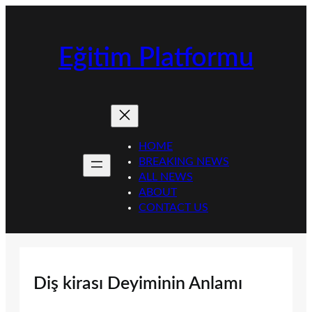
İçeriğe
geç
Eğitim Platformu
HOME
BREAKING NEWS
ALL NEWS
ABOUT
CONTACT US
Diş kirası Deyiminin Anlamı