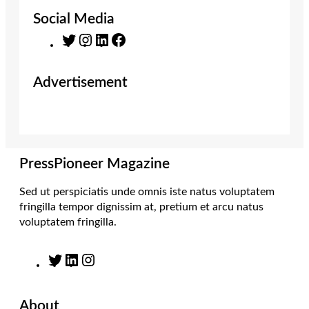
Social Media
T
I
L
F
w
n
i
a
i
s
n
c
Advertisement
t
t
k
e
t
a
e
b
e
g
d
o
r
r
I
o
a
n
k
m
PressPioneer Magazine
Sed ut perspiciatis unde omnis iste natus voluptatem
fringilla tempor dignissim at, pretium et arcu natus
voluptatem fringilla.
T
L
I
w
i
n
i
n
s
About
t
k
t