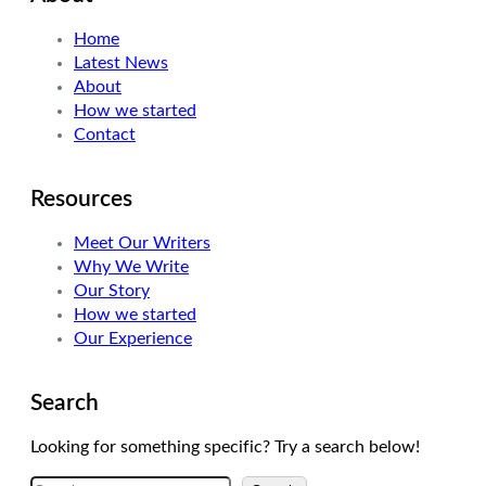
t
e
a
Home
e
d
g
Latest News
r
I
r
About
n
a
How we started
m
Contact
Resources
Meet Our Writers
Why We Write
Our Story
How we started
Our Experience
Search
Looking for something specific? Try a search below!