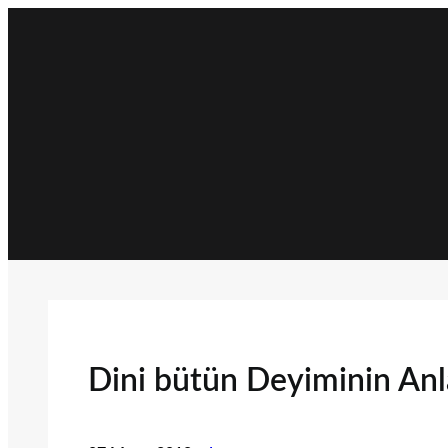
İçeriğe
geç
Dini bütün Deyiminin An