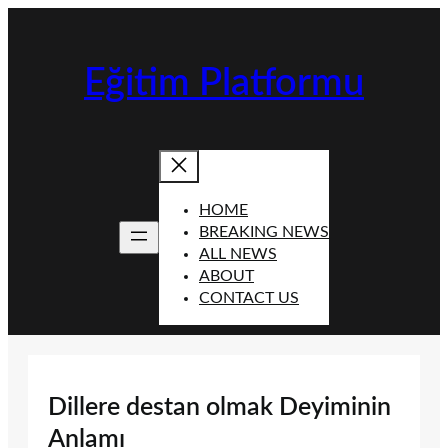
İçeriğe
geç
Eğitim Platformu
HOME
BREAKING NEWS
ALL NEWS
ABOUT
CONTACT US
Dillere destan olmak Deyiminin
Anlamı