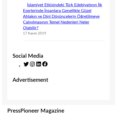
İslamiyet Etkisindeki Türk Edebiyatının İlk
Eserlerinde İnsanlara Genellikle Güzel
Ahlakın ve Dinî Düşüncelerin Öğretilmeye
Çalışılmasının Temel Nedenleri Neler
Olabilir?
17 Kasım 2019
Social Media
T
I
L
F
w
n
i
a
i
s
n
c
Advertisement
t
t
k
e
t
a
e
b
e
g
d
o
r
r
I
o
a
n
k
m
PressPioneer Magazine