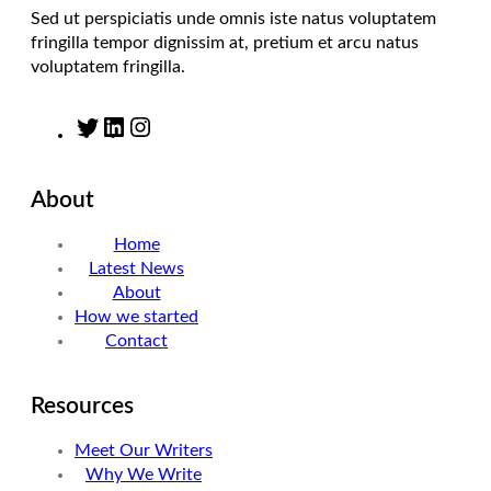
Sed ut perspiciatis unde omnis iste natus voluptatem
fringilla tempor dignissim at, pretium et arcu natus
voluptatem fringilla.
T
L
I
w
i
n
i
n
s
About
t
k
t
t
e
a
Home
e
d
g
Latest News
r
I
r
About
n
a
How we started
m
Contact
Resources
Meet Our Writers
Why We Write