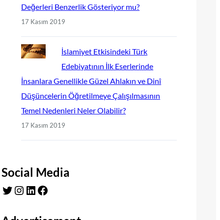
Değerleri Benzerlik Gösteriyor mu?
17 Kasım 2019
İslamiyet Etkisindeki Türk
Edebiyatının İlk Eserlerinde
İnsanlara Genellikle Güzel Ahlakın ve Dinî
Düşüncelerin Öğretilmeye Çalışılmasının
Temel Nedenleri Neler Olabilir?
17 Kasım 2019
Social Media
Twitter
Instagram
LinkedIn
Facebook