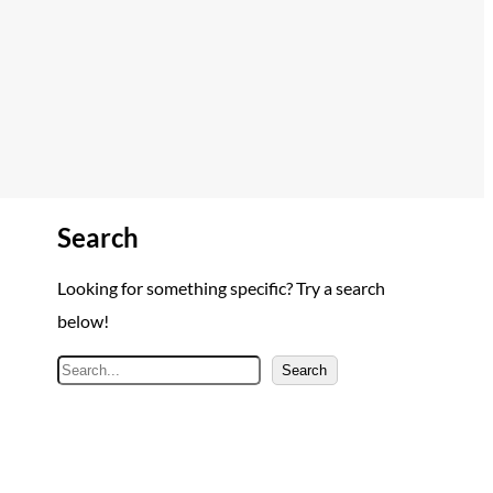
Search
Looking for something specific? Try a search
below!
A
Search
r
a