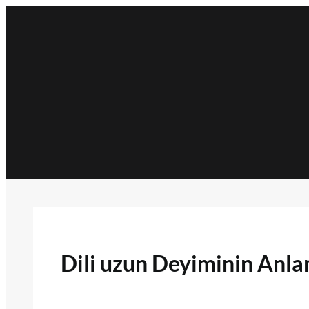
İçeriğe
geç
Dili uzun Deyiminin Anla