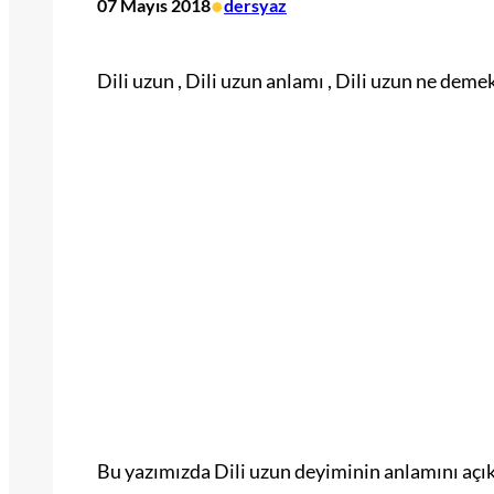
•
07 Mayıs 2018
dersyaz
Dili uzun , Dili uzun anlamı , Dili uzun ne deme
Bu yazımızda Dili uzun deyiminin anlamını açı