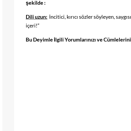
şekilde :
Dili uzun:
İncitici, kırıcı sözler söyleyen, sayg
içeri!”
Bu Deyimle İlgili Yorumlarınızı ve Cümlelerin