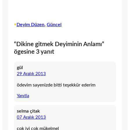
•
Deyim Düzen
, 
Güncel
“Dikine gitmek Deyiminin Anlamı”
ögesine 3 yanıt
gül
29 Aralık 2013
ödevim sayenizde bitti teşekkür ederim
Yanıtla
selma çitak
07 Aralık 2013
çok iyi çok mükelmel