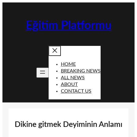
İçeriğe
geç
Eğitim Platformu
HOME
BREAKING NEWS
ALL NEWS
ABOUT
CONTACT US
Dikine gitmek Deyiminin Anlamı