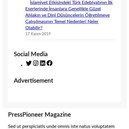
İslamiyet Etkisindeki Türk Edebiyatının İlk
Eserlerinde İnsanlara Genellikle Güzel
Ahlakın ve Dinî Düşüncelerin Öğretilmeye
Çalışılmasının Temel Nedenleri Neler
Olabilir?
17 Kasım 2019
Social Media
T
I
L
F
w
n
i
a
i
s
n
c
Advertisement
t
t
k
e
t
a
e
b
e
g
d
o
r
r
I
o
a
n
k
m
PressPioneer Magazine
Sed ut perspiciatis unde omnis iste natus voluptatem