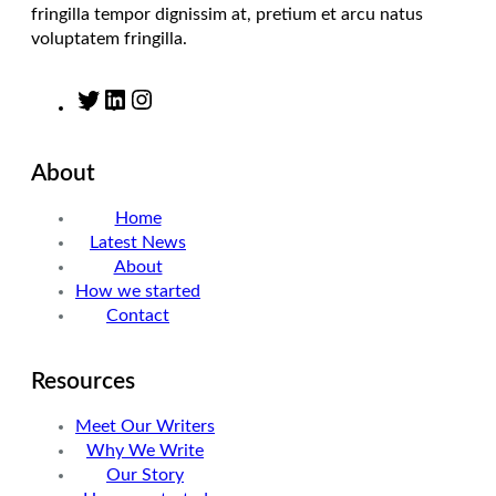
fringilla tempor dignissim at, pretium et arcu natus
voluptatem fringilla.
T
L
I
w
i
n
i
n
s
About
t
k
t
t
e
a
Home
e
d
g
Latest News
r
I
r
About
n
a
How we started
m
Contact
Resources
Meet Our Writers
Why We Write
Our Story