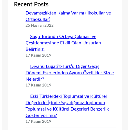
Recent Posts
Devamsızlıktan Kalma Var mı (İlkokullar ve
Ortaokullar)
25 Haziran 2022
Sagu Türünün Ortaya Çıkması ve
Çeşitlenmesinde Etkili Olan Unsurları
Belirtiniz.
17 Kasım 2019
Dîvânu Lugâti’t-Türk’ü Diğer Geçiş
Dönemi Eserlerinden Ayıran Özellikler Sizce
Nelerdir?
17 Kasım 2019
Eski Türklerdeki Toplumsal ve Kültürel
Değerlerle İçinde Yaşadığımız Toplumun
Toplumsal ve Kültürel Değerleri Benzerlik
Gösteriyor mu?
17 Kasım 2019