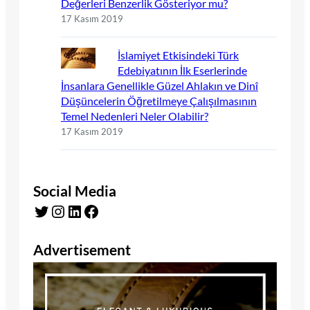
Değerleri Benzerlik Gösteriyor mu?
17 Kasım 2019
İslamiyet Etkisindeki Türk
Edebiyatının İlk Eserlerinde
İnsanlara Genellikle Güzel Ahlakın ve Dinî
Düşüncelerin Öğretilmeye Çalışılmasının
Temel Nedenleri Neler Olabilir?
17 Kasım 2019
Social Media
Twitter
Instagram
LinkedIn
Facebook
Advertisement