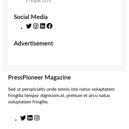
17 Kasım 2019
Social Media
T
I
L
F
w
n
i
a
i
s
n
c
Advertisement
t
t
k
e
t
a
e
b
e
g
d
o
r
r
I
o
a
n
k
m
PressPioneer Magazine
Sed ut perspiciatis unde omnis iste natus voluptatem
fringilla tempor dignissim at, pretium et arcu natus
voluptatem fringilla.
T
L
I
w
i
n