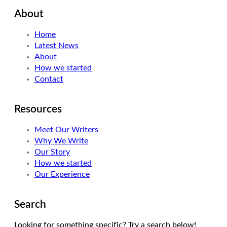
i
n
s
About
t
k
t
t
e
a
Home
e
d
g
Latest News
r
I
r
About
n
a
How we started
m
Contact
Resources
Meet Our Writers
Why We Write
Our Story
How we started
Our Experience
Search
Looking for something specific? Try a search below!