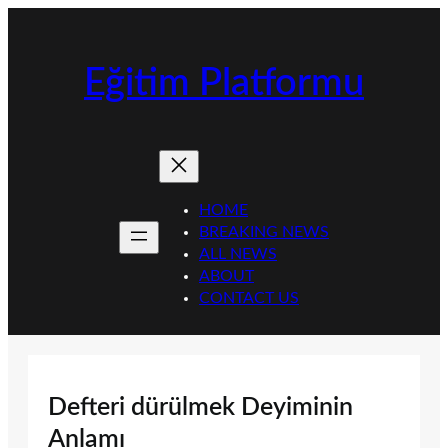
İçeriğe
geç
Eğitim Platformu
HOME
BREAKING NEWS
ALL NEWS
ABOUT
CONTACT US
Defteri dürülmek Deyiminin
Anlamı