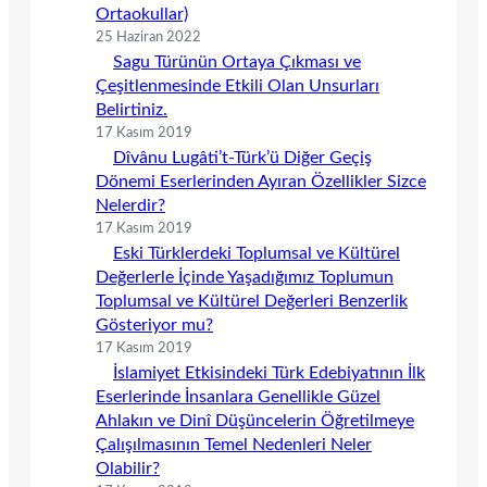
Ortaokullar)
25 Haziran 2022
Sagu Türünün Ortaya Çıkması ve
Çeşitlenmesinde Etkili Olan Unsurları
Belirtiniz.
17 Kasım 2019
Dîvânu Lugâti’t-Türk’ü Diğer Geçiş
Dönemi Eserlerinden Ayıran Özellikler Sizce
Nelerdir?
17 Kasım 2019
Eski Türklerdeki Toplumsal ve Kültürel
Değerlerle İçinde Yaşadığımız Toplumun
Toplumsal ve Kültürel Değerleri Benzerlik
Gösteriyor mu?
17 Kasım 2019
İslamiyet Etkisindeki Türk Edebiyatının İlk
Eserlerinde İnsanlara Genellikle Güzel
Ahlakın ve Dinî Düşüncelerin Öğretilmeye
Çalışılmasının Temel Nedenleri Neler
Olabilir?