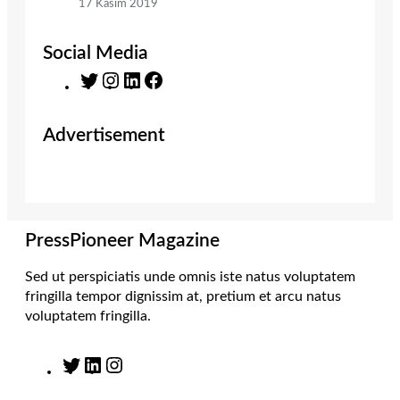
17 Kasım 2019
Social Media
T
I
L
F
w
n
i
a
i
s
n
c
Advertisement
t
t
k
e
t
a
e
b
e
g
d
o
r
r
I
o
a
n
k
m
PressPioneer Magazine
Sed ut perspiciatis unde omnis iste natus voluptatem
fringilla tempor dignissim at, pretium et arcu natus
voluptatem fringilla.
T
L
I
w
i
n