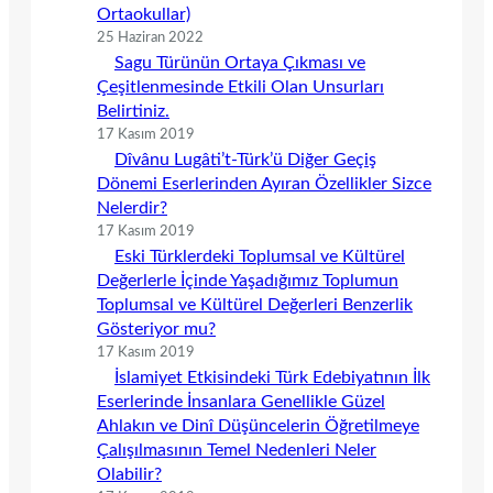
Ortaokullar)
25 Haziran 2022
Sagu Türünün Ortaya Çıkması ve
Çeşitlenmesinde Etkili Olan Unsurları
Belirtiniz.
17 Kasım 2019
Dîvânu Lugâti’t-Türk’ü Diğer Geçiş
Dönemi Eserlerinden Ayıran Özellikler Sizce
Nelerdir?
17 Kasım 2019
Eski Türklerdeki Toplumsal ve Kültürel
Değerlerle İçinde Yaşadığımız Toplumun
Toplumsal ve Kültürel Değerleri Benzerlik
Gösteriyor mu?
17 Kasım 2019
İslamiyet Etkisindeki Türk Edebiyatının İlk
Eserlerinde İnsanlara Genellikle Güzel
Ahlakın ve Dinî Düşüncelerin Öğretilmeye
Çalışılmasının Temel Nedenleri Neler
Olabilir?