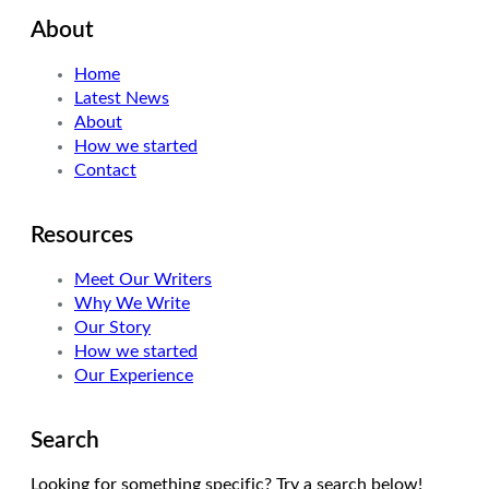
i
n
s
About
t
k
t
t
e
a
Home
e
d
g
Latest News
r
I
r
About
n
a
How we started
m
Contact
Resources
Meet Our Writers
Why We Write
Our Story
How we started
Our Experience
Search
Looking for something specific? Try a search below!