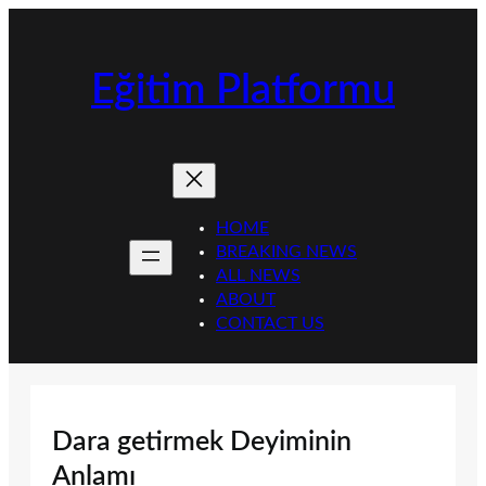
İçeriğe
geç
Eğitim Platformu
HOME
BREAKING NEWS
ALL NEWS
ABOUT
CONTACT US
Dara getirmek Deyiminin
Anlamı