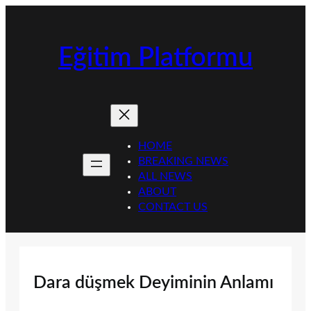
İçeriğe
geç
Eğitim Platformu
HOME
BREAKING NEWS
ALL NEWS
ABOUT
CONTACT US
Dara düşmek Deyiminin Anlamı