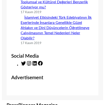
Toplumsal ve Kültürel Değerleri Benzerlik
Gösteriyor mu?
17 Kasım 2019
İslamiyet Etkisindeki Türk Edebiyatının İlk
Eserlerinde İnsanlara Genellikle Güzel
Ahlakın ve Dinî Düşüncelerin Öğretilmeye
Çalışılmasının Temel Nedenleri Neler
Olabilir?
17 Kasım 2019
Social Media
T
I
L
F
w
n
i
a
i
s
n
c
Advertisement
t
t
k
e
t
a
e
b
e
g
d
o
r
r
I
o
a
n
k
m