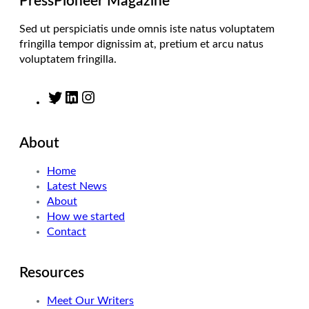
PressPioneer Magazine
Sed ut perspiciatis unde omnis iste natus voluptatem
fringilla tempor dignissim at, pretium et arcu natus
voluptatem fringilla.
T
L
I
w
i
n
i
n
s
About
t
k
t
t
e
a
Home
e
d
g
Latest News
r
I
r
About
n
a
How we started
m
Contact
Resources
Meet Our Writers