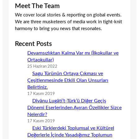
Meet The Team
We cover local stories & reporting on global events.
We are three musketeers of media work in tight-knit
harmony to bring you news that resonates.
Recent Posts
Devamsızlıktan Kalma Var mı (İlkokullar ve
Ortaokullar)
25 Haziran 2022
Sagu Türünün Ortaya Çıkması ve
Çeşitlenmesinde Etkili Olan Unsurları
Belirtiniz.
17 Kasım 2019
Dîvânu Lugâti’t-Türk’ü Diğer Geçiş
Dönemi Eserlerinden Ayıran Özellikler Sizce
Nelerdir?
17 Kasım 2019
Eski Türklerdeki Toplumsal ve Kültürel
Değerlerle İçinde Yaşadığımız Toplumun