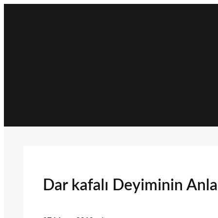
İçeriğe
geç
Dar kafalı Deyiminin Anl