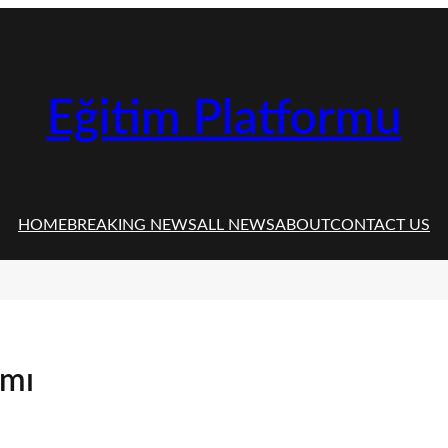
Eğitim Platformu
HOME
BREAKING NEWS
ALL NEWS
ABOUT
CONTACT US
amı