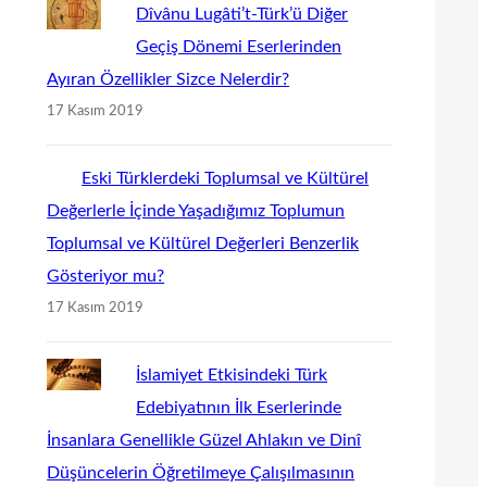
Dîvânu Lugâti’t-Türk’ü Diğer
Geçiş Dönemi Eserlerinden
Ayıran Özellikler Sizce Nelerdir?
17 Kasım 2019
Eski Türklerdeki Toplumsal ve Kültürel
Değerlerle İçinde Yaşadığımız Toplumun
Toplumsal ve Kültürel Değerleri Benzerlik
Gösteriyor mu?
17 Kasım 2019
İslamiyet Etkisindeki Türk
Edebiyatının İlk Eserlerinde
İnsanlara Genellikle Güzel Ahlakın ve Dinî
Düşüncelerin Öğretilmeye Çalışılmasının