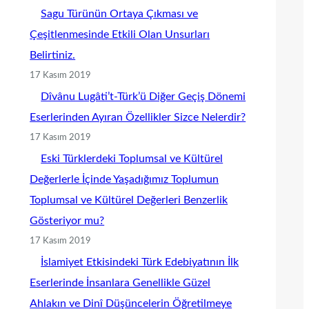
Sagu Türünün Ortaya Çıkması ve
Çeşitlenmesinde Etkili Olan Unsurları
Belirtiniz.
17 Kasım 2019
Dîvânu Lugâti’t-Türk’ü Diğer Geçiş Dönemi
Eserlerinden Ayıran Özellikler Sizce Nelerdir?
17 Kasım 2019
Eski Türklerdeki Toplumsal ve Kültürel
Değerlerle İçinde Yaşadığımız Toplumun
Toplumsal ve Kültürel Değerleri Benzerlik
Gösteriyor mu?
17 Kasım 2019
İslamiyet Etkisindeki Türk Edebiyatının İlk
Eserlerinde İnsanlara Genellikle Güzel
Ahlakın ve Dinî Düşüncelerin Öğretilmeye