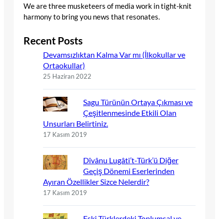
We are three musketeers of media work in tight-knit
harmony to bring you news that resonates.
Recent Posts
Devamsızlıktan Kalma Var mı (İlkokullar ve
Ortaokullar)
25 Haziran 2022
Sagu Türünün Ortaya Çıkması ve
Çeşitlenmesinde Etkili Olan
Unsurları Belirtiniz.
17 Kasım 2019
Dîvânu Lugâti’t-Türk’ü Diğer
Geçiş Dönemi Eserlerinden
Ayıran Özellikler Sizce Nelerdir?
17 Kasım 2019
Eski Türklerdeki Toplumsal ve