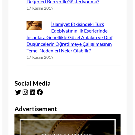
Değerleri Benzerlik Gösteriyor mu?
17 Kasım 2019
İslamiyet Etkisindeki Türk
Edebiyatının İlk Eserlerinde
İnsanlara Genellikle Güzel Ahlakın ve Dinî
Düşüncelerin Öğretilmeye Çalışılmasının
Temel Nedenleri Neler Olabilir?
17 Kasım 2019
Social Media
Twitter
Instagram
LinkedIn
Facebook
Advertisement