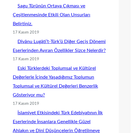
Sagu Türünün Ortaya Çıkması ve
Çeşitlenmesinde Etkili Olan Unsurları
Belirtiniz.
17 Kasım 2019
Dîvânu Lugâti’t-Türk’ü Diğer Geçiş Dönemi
Eserlerinden Ayıran Özellikler Sizce Nelerdir?
17 Kasım 2019
Eski Türklerdeki Toplumsal ve Kültürel
Değerlerle İçinde Yaşadığımız Toplumun
Toplumsal ve Kültürel Değerleri Benzerlik
Gösteriyor mu?
17 Kasım 2019
İslamiyet Etkisindeki Türk Edebiyatının İlk
Eserlerinde İnsanlara Genellikle Güzel
Ahlakın ve Dinî Düşüncelerin Öğretilmeye