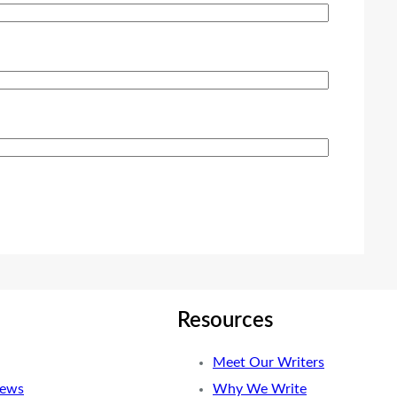
Resources
Meet Our Writers
News
Why We Write