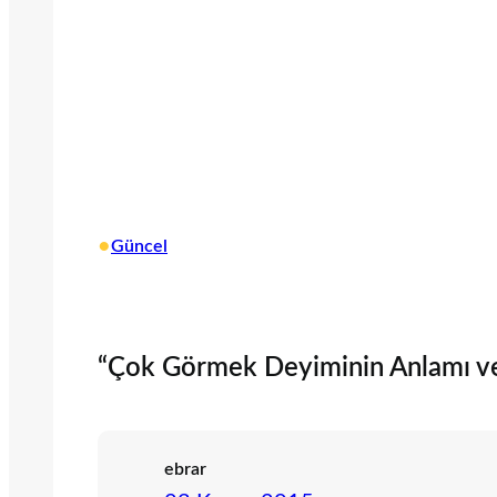
•
Güncel
“Çok Görmek Deyiminin Anlamı ve İ
ebrar