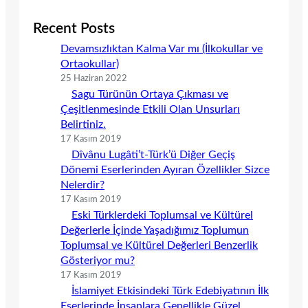
Recent Posts
Devamsızlıktan Kalma Var mı (İlkokullar ve
Ortaokullar)
25 Haziran 2022
Sagu Türünün Ortaya Çıkması ve
Çeşitlenmesinde Etkili Olan Unsurları
Belirtiniz.
17 Kasım 2019
Dîvânu Lugâti’t-Türk’ü Diğer Geçiş
Dönemi Eserlerinden Ayıran Özellikler Sizce
Nelerdir?
17 Kasım 2019
Eski Türklerdeki Toplumsal ve Kültürel
Değerlerle İçinde Yaşadığımız Toplumun
Toplumsal ve Kültürel Değerleri Benzerlik
Gösteriyor mu?
17 Kasım 2019
İslamiyet Etkisindeki Türk Edebiyatının İlk
Eserlerinde İnsanlara Genellikle Güzel