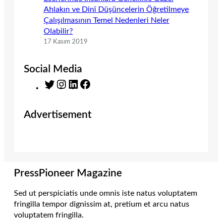
Ahlakın ve Dinî Düşüncelerin Öğretilmeye
Çalışılmasının Temel Nedenleri Neler
Olabilir?
17 Kasım 2019
Social Media
T
I
L
F
w
n
i
a
i
s
n
c
Advertisement
t
t
k
e
t
a
e
b
e
g
d
o
r
r
I
o
a
n
k
m
PressPioneer Magazine
Sed ut perspiciatis unde omnis iste natus voluptatem
fringilla tempor dignissim at, pretium et arcu natus
voluptatem fringilla.