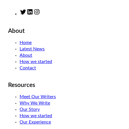
T
L
I
w
i
n
i
n
s
About
t
k
t
t
e
a
Home
e
d
g
Latest News
r
I
r
About
n
a
How we started
m
Contact
Resources
Meet Our Writers
Why We Write
Our Story
How we started
Our Experience