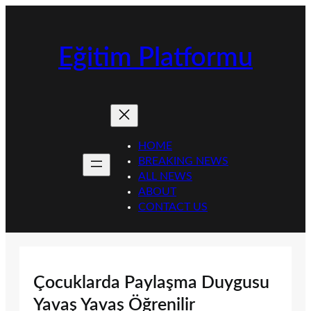
İçeriğe
geç
Eğitim Platformu
HOME
BREAKING NEWS
ALL NEWS
ABOUT
CONTACT US
Çocuklarda Paylaşma Duygusu
Yavaş Yavaş Öğrenilir