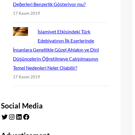
Değerleri Benzerlik Gösteriyor mu?
17 Kasım 2019
İslamiyet Etkisindeki Türk
Edebiyatının İlk Eserlerinde
İnsanlara Genellikle Güzel Ahlakın ve Dinî
Düşüncelerin Öğretilmeye Çalışılmasının
Temel Nedenleri Neler Olabilir?
17 Kasım 2019
Social Media
Twitter
Instagram
LinkedIn
Facebook