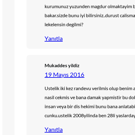
kurumunuz yuzunden magdur olmaktayim ben
bakar.sizde bunu iyi bilirsiniz..durust cal
lekelensin degilmi?
Yanıtla
Mukaddes yildiz
19 Mayıs 2016
Ustelik iki kez randevu verilmis olup benim
nasil cekmis ve bana damak yapmistir bu dokt
insan veya bir dis hekimi bunu bana anlata
cunku.ustelik 2008yilinda ben 28li yaslard
Yanıtla