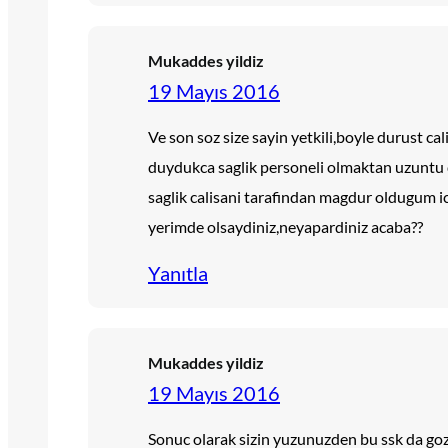
Mukaddes yildiz
19 Mayıs 2016
Ve son soz size sayin yetkili,boyle durust ca
duydukca saglik personeli olmaktan uzuntu d
saglik calisani tarafindan magdur oldugum i
yerimde olsaydiniz,neyapardiniz acaba??
Yanıtla
Mukaddes yildiz
19 Mayıs 2016
Sonuc olarak sizin yuzunuzden bu ssk da go