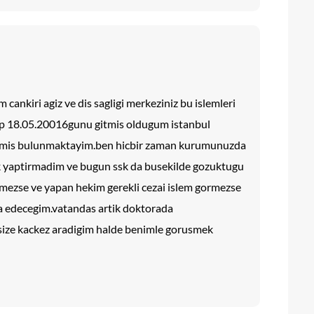
 cankiri agiz ve dis sagligi merkeziniz bu islemleri
lup 18.05.20016gunu gitmis oldugum istanbul
grenmis bulunmaktayim.ben hicbir zaman kurumunuzda
k yaptirmadim ve bugun ssk da busekilde gozuktugu
lmezse ve yapan hekim gerekli cezai islem gormezse
a edecegim.vatandas artik doktorada
ize kackez aradigim halde benimle gorusmek