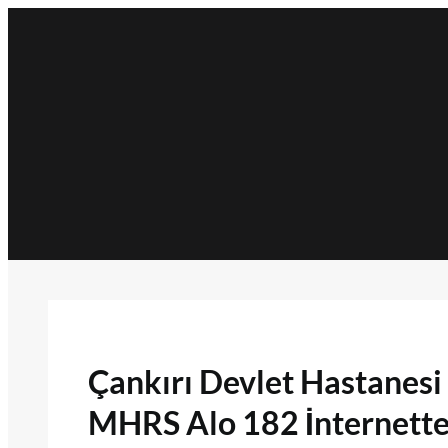
İçeriğe
geç
Çankırı Devlet Hastanes
MHRS Alo 182 İnternette