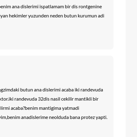
im ana dislerimi ispatlamam bir dis rontgenine
ismayan hekimler yuzunden neden butun kurumun adi
 agzimdaki butun ana dislerimi acaba iki randevuda
or.iki randevuda 32dis nasil cekilir mantikli bir
bilirmi acaba?benim mantigima yatmadi
ayim,benim anadislerime neolduda bana protez yapti.