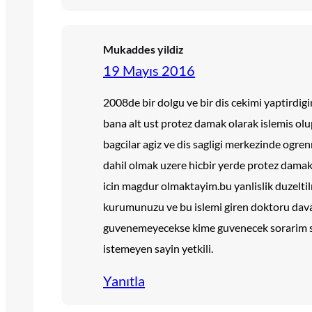
Mukaddes yildiz
19 Mayıs 2016
2008de bir dolgu ve bir dis cekimi yaptirdigim
bana alt ust protez damak olarak islemis o
bagcilar agiz ve dis sagligi merkezinde o
dahil olmak uzere hicbir yerde protez dama
icin magdur olmaktayim.bu yanlislik duzelti
kurumunuzu ve bu islemi giren doktoru dav
guvenemeyecekse kime guvenecek sorarim s
istemeyen sayin yetkili.
Yanıtla