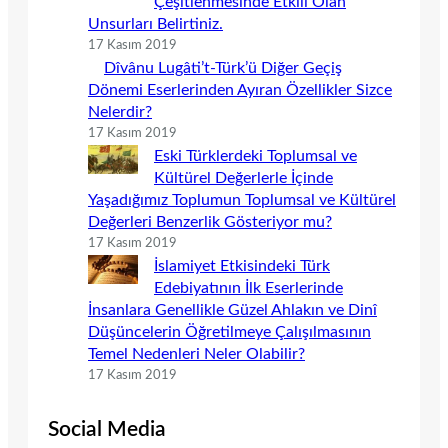
Çeşitlenmesinde Etkili Olan
Unsurları Belirtiniz.
17 Kasım 2019
Dîvânu Lugâti’t-Türk’ü Diğer Geçiş
Dönemi Eserlerinden Ayıran Özellikler Sizce
Nelerdir?
17 Kasım 2019
Eski Türklerdeki Toplumsal ve
Kültürel Değerlerle İçinde
Yaşadığımız Toplumun Toplumsal ve Kültürel
Değerleri Benzerlik Gösteriyor mu?
17 Kasım 2019
İslamiyet Etkisindeki Türk
Edebiyatının İlk Eserlerinde
İnsanlara Genellikle Güzel Ahlakın ve Dinî
Düşüncelerin Öğretilmeye Çalışılmasının
Temel Nedenleri Neler Olabilir?
17 Kasım 2019
Social Media