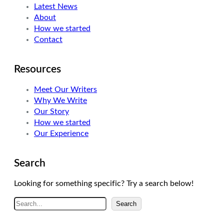
Latest News
r
I
r
About
n
a
How we started
m
Contact
Resources
Meet Our Writers
Why We Write
Our Story
How we started
Our Experience
Search
Looking for something specific? Try a search below!
A
Search
r
a