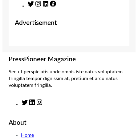
T
I
L
F
w
n
i
a
i
s
n
c
Advertisement
t
t
k
e
t
a
e
b
e
g
d
o
r
r
I
o
a
n
k
m
PressPioneer Magazine
Sed ut perspiciatis unde omnis iste natus voluptatem
fringilla tempor dignissim at, pretium et arcu natus
voluptatem fringilla.
T
L
I
w
i
n
i
n
s
About
t
k
t
t
e
a
Home
e
d
g