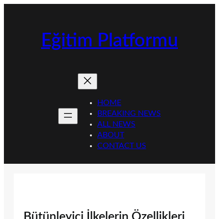
İçeriğe
geç
Eğitim Platformu
HOME
BREAKING NEWS
ALL NEWS
ABOUT
CONTACT US
Bütünleyici İlkelerin Özellikleri