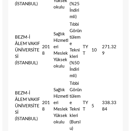
Yüksek
(İSTANBUL)
(%25
okulu
İndiri
mli)
Tıbbi
Görün
Sağlık
BEZM-İ
tülem
Hizmetl
ÂLEM VAKIF
e
201
eri
TY
271.32
ÜNİVERSİTE
Tekni
10
8
Meslek
T
9
Sİ
kleri
Yüksek
(İSTANBUL)
(%50
okulu
İndiri
mli)
Tıbbi
Sağlık
Görün
BEZM-İ
Hizmetl
tülem
ÂLEM VAKIF
201
eri
e
TY
338.33
ÜNİVERSİTE
5
8
Meslek
Tekni
T
84
Sİ
Yüksek
kleri
(İSTANBUL)
okulu
(Bursl
u)