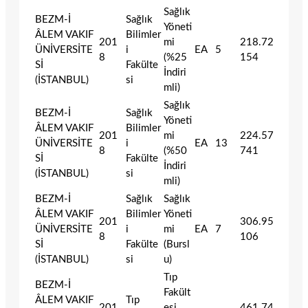
Sağlık
BEZM-İ
Sağlık
Yöneti
ÂLEM VAKIF
Bilimler
201
mi
218.72
ÜNİVERSİTE
i
EA
5
8
(%25
154
Sİ
Fakülte
İndiri
(İSTANBUL)
si
mli)
Sağlık
BEZM-İ
Sağlık
Yöneti
ÂLEM VAKIF
Bilimler
201
mi
224.57
ÜNİVERSİTE
i
EA
13
8
(%50
741
Sİ
Fakülte
İndiri
(İSTANBUL)
si
mli)
BEZM-İ
Sağlık
Sağlık
ÂLEM VAKIF
Bilimler
Yöneti
201
306.95
ÜNİVERSİTE
i
mi
EA
7
8
106
Sİ
Fakülte
(Bursl
(İSTANBUL)
si
u)
Tıp
BEZM-İ
Fakült
ÂLEM VAKIF
Tıp
201
esi
461.74