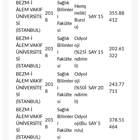
BEZM-İ
Sağlık
Hemş
ÂLEM VAKIF
Bilimler
201
irelik(
355.88
ÜNİVERSİTE
i
SAY
15
8
Bursl
412
Sİ
Fakülte
u)
(İSTANBUL)
si
BEZM-İ
Sağlık
Odyol
ÂLEM VAKIF
Bilimler
oji
201
202.61
ÜNİVERSİTE
i
(%25İ
SAY
15
8
322
Sİ
Fakülte
ndirim
(İSTANBUL)
si
li)
BEZM-İ
Sağlık
Odyol
ÂLEM VAKIF
Bilimler
oji
201
243.77
ÜNİVERSİTE
i
(%50İ
SAY
20
8
711
Sİ
Fakülte
ndirim
(İSTANBUL)
si
li)
BEZM-İ
Sağlık
ÂLEM VAKIF
Bilimler
Odyol
201
378.51
ÜNİVERSİTE
i
oji(Bu
SAY
5
8
464
Sİ
Fakülte
rslu)
(İSTANBUL)
si