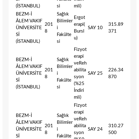
(İSTANBUL)
si
mli)
BEZM-İ
Sağlık
Ergot
ÂLEM VAKIF
Bilimler
201
erapi(
315.89
ÜNİVERSİTE
i
SAY
10
8
Bursl
371
Sİ
Fakülte
u)
(İSTANBUL)
si
Fizyot
erapi
BEZM-İ
Sağlık
veReh
ÂLEM VAKIF
Bilimler
201
abilita
226.34
ÜNİVERSİTE
i
SAY
25
8
syon
870
Sİ
Fakülte
(%25
(İSTANBUL)
si
İndiri
mli)
Fizyot
erapi
BEZM-İ
Sağlık
veReh
ÂLEM VAKIF
Bilimler
201
abilita
310.27
ÜNİVERSİTE
i
SAY
24
8
syon
500
Sİ
Fakülte