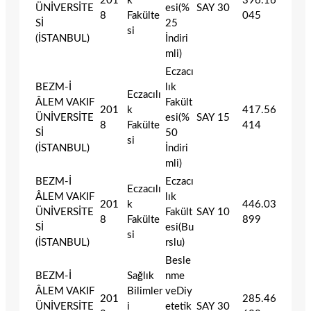
201
k
396.16
ÜNİVERSİTE
esi(%
SAY
30
8
Fakülte
045
Sİ
25
si
(İSTANBUL)
İndiri
mli)
Eczacı
BEZM-İ
lık
Eczacılı
ÂLEM VAKIF
Fakült
201
k
417.56
ÜNİVERSİTE
esi(%
SAY
15
8
Fakülte
414
Sİ
50
si
(İSTANBUL)
İndiri
mli)
BEZM-İ
Eczacı
Eczacılı
ÂLEM VAKIF
lık
201
k
446.03
ÜNİVERSİTE
Fakült
SAY
10
8
Fakülte
899
Sİ
esi(Bu
si
(İSTANBUL)
rslu)
Besle
BEZM-İ
Sağlık
nme
ÂLEM VAKIF
Bilimler
veDiy
201
285.46
ÜNİVERSİTE
i
etetik
SAY
30