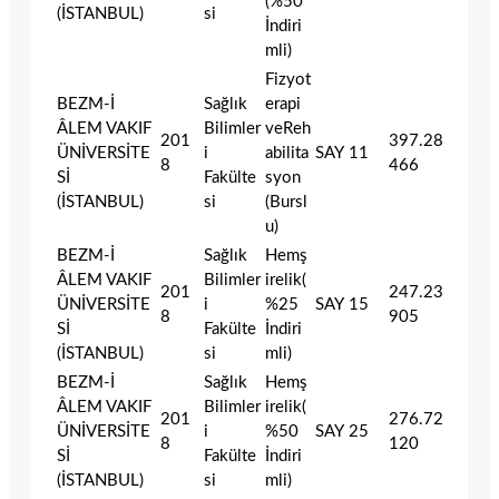
(%50
(İSTANBUL)
si
İndiri
mli)
Fizyot
BEZM-İ
Sağlık
erapi
ÂLEM VAKIF
Bilimler
veReh
201
397.28
ÜNİVERSİTE
i
abilita
SAY
11
8
466
Sİ
Fakülte
syon
(İSTANBUL)
si
(Bursl
u)
BEZM-İ
Sağlık
Hemş
ÂLEM VAKIF
Bilimler
irelik(
201
247.23
ÜNİVERSİTE
i
%25
SAY
15
8
905
Sİ
Fakülte
İndiri
(İSTANBUL)
si
mli)
BEZM-İ
Sağlık
Hemş
ÂLEM VAKIF
Bilimler
irelik(
201
276.72
ÜNİVERSİTE
i
%50
SAY
25
8
120
Sİ
Fakülte
İndiri
(İSTANBUL)
si
mli)