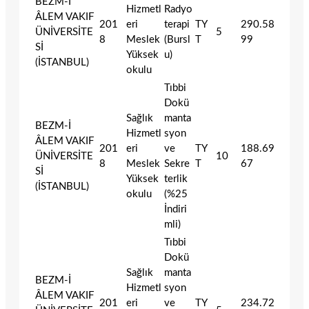
BEZM-İ
Hizmetl
Radyo
ÂLEM VAKIF
201
eri
terapi
TY
290.58
ÜNİVERSİTE
5
8
Meslek
(Bursl
T
99
Sİ
Yüksek
u)
(İSTANBUL)
okulu
Tıbbi
Dokü
Sağlık
manta
BEZM-İ
Hizmetl
syon
ÂLEM VAKIF
201
eri
ve
TY
188.69
ÜNİVERSİTE
10
8
Meslek
Sekre
T
67
Sİ
Yüksek
terlik
(İSTANBUL)
okulu
(%25
İndiri
mli)
Tıbbi
Dokü
Sağlık
manta
BEZM-İ
Hizmetl
syon
ÂLEM VAKIF
201
eri
ve
TY
234.72