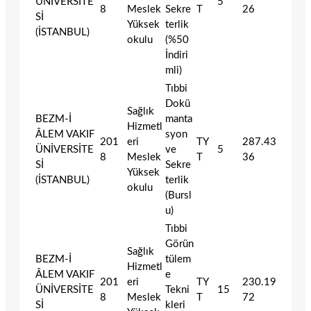
ÜNİVERSİTE
5
8
Meslek
Sekre
T
26
Sİ
Yüksek
terlik
(İSTANBUL)
okulu
(%50
İndiri
mli)
Tıbbi
Dokü
Sağlık
BEZM-İ
manta
Hizmetl
ÂLEM VAKIF
syon
201
eri
TY
287.43
ÜNİVERSİTE
ve
5
8
Meslek
T
36
Sİ
Sekre
Yüksek
(İSTANBUL)
terlik
okulu
(Bursl
u)
Tıbbi
Görün
Sağlık
BEZM-İ
tülem
Hizmetl
ÂLEM VAKIF
e
201
eri
TY
230.19
ÜNİVERSİTE
Tekni
15
8
Meslek
T
72
Sİ
kleri