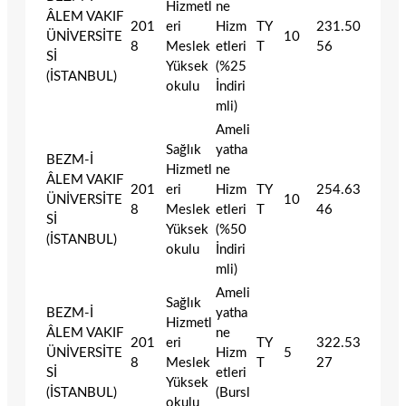
Hizmetl
ne
ÂLEM VAKIF
201
eri
Hizm
TY
231.50
ÜNİVERSİTE
10
8
Meslek
etleri
T
56
Sİ
Yüksek
(%25
(İSTANBUL)
okulu
İndiri
mli)
Ameli
Sağlık
yatha
BEZM-İ
Hizmetl
ne
ÂLEM VAKIF
201
eri
Hizm
TY
254.63
ÜNİVERSİTE
10
8
Meslek
etleri
T
46
Sİ
Yüksek
(%50
(İSTANBUL)
okulu
İndiri
mli)
Ameli
Sağlık
BEZM-İ
yatha
Hizmetl
ÂLEM VAKIF
ne
201
eri
TY
322.53
ÜNİVERSİTE
Hizm
5
8
Meslek
T
27
Sİ
etleri
Yüksek
(İSTANBUL)
(Bursl
okulu