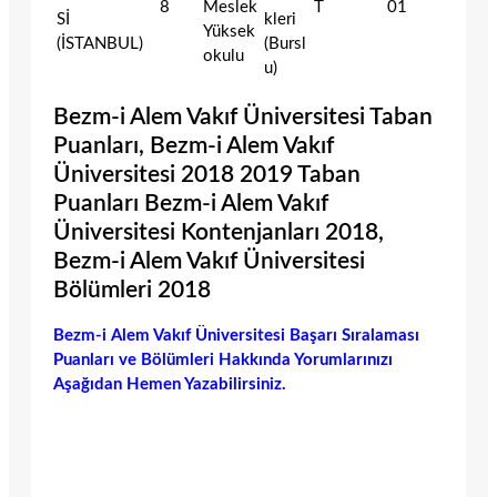
8
Meslek
T
01
Sİ
kleri
Yüksek
(İSTANBUL)
(Bursl
okulu
u)
Bezm-i Alem Vakıf Üniversitesi Taban
Puanları, Bezm-i Alem Vakıf
Üniversitesi 2018 2019 Taban
Puanları Bezm-i Alem Vakıf
Üniversitesi Kontenjanları 2018,
Bezm-i Alem Vakıf Üniversitesi
Bölümleri 2018
Bezm-i Alem Vakıf Üniversitesi Başarı Sıralaması
Puanları ve Bölümleri Hakkında Yorumlarınızı
Aşağıdan Hemen Yazabilirsiniz.