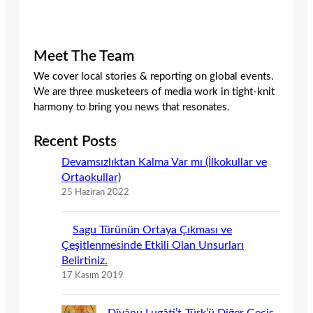
Meet The Team
We cover local stories & reporting on global events.
We are three musketeers of media work in tight-knit
harmony to bring you news that resonates.
Recent Posts
Devamsızlıktan Kalma Var mı (İlkokullar ve
Ortaokullar)
25 Haziran 2022
Sagu Türünün Ortaya Çıkması ve
Çeşitlenmesinde Etkili Olan Unsurları
Belirtiniz.
17 Kasım 2019
Dîvânu Lugâti’t-Türk’ü Diğer Geçiş