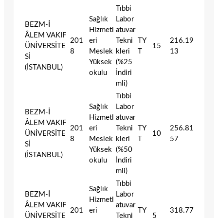
Tıbbi
Sağlık
Labor
BEZM-İ
Hizmetl
atuvar
ÂLEM VAKIF
201
eri
Tekni
TY
216.19
ÜNİVERSİTE
15
8
Meslek
kleri
T
13
Sİ
Yüksek
(%25
(İSTANBUL)
okulu
İndiri
mli)
Tıbbi
Sağlık
Labor
BEZM-İ
Hizmetl
atuvar
ÂLEM VAKIF
201
eri
Tekni
TY
256.81
ÜNİVERSİTE
10
8
Meslek
kleri
T
57
Sİ
Yüksek
(%50
(İSTANBUL)
okulu
İndiri
mli)
Tıbbi
Sağlık
BEZM-İ
Labor
Hizmetl
ÂLEM VAKIF
atuvar
201
eri
TY
318.77
ÜNİVERSİTE
Tekni
5