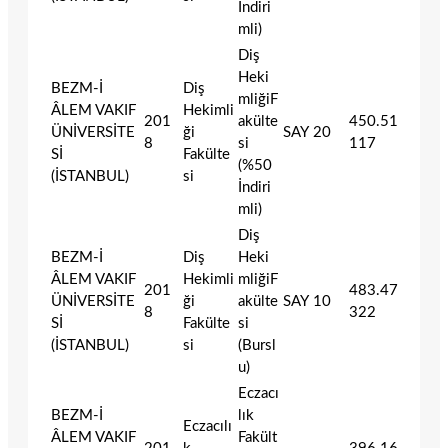
İndiri
mli)
Diş
Heki
BEZM-İ
Diş
mliğiF
ÂLEM VAKIF
Hekimli
201
akülte
450.51
ÜNİVERSİTE
ği
SAY
20
8
si
117
Sİ
Fakülte
(%50
(İSTANBUL)
si
İndiri
mli)
Diş
BEZM-İ
Diş
Heki
ÂLEM VAKIF
Hekimli
mliğiF
201
483.47
ÜNİVERSİTE
ği
akülte
SAY
10
8
322
Sİ
Fakülte
si
(İSTANBUL)
si
(Bursl
u)
Eczacı
BEZM-İ
lık
Eczacılı
ÂLEM VAKIF
Fakült