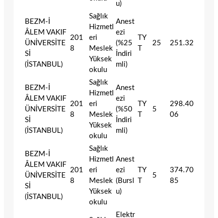
u)
Sağlık
BEZM-İ
Anest
Hizmetl
ÂLEM VAKIF
ezi
201
eri
TY
ÜNİVERSİTE
(%25
25
251.32
8
Meslek
T
Sİ
İndiri
Yüksek
(İSTANBUL)
mli)
okulu
Sağlık
BEZM-İ
Anest
Hizmetl
ÂLEM VAKIF
ezi
201
eri
TY
298.40
ÜNİVERSİTE
(%50
5
8
Meslek
T
06
Sİ
İndiri
Yüksek
(İSTANBUL)
mli)
okulu
Sağlık
BEZM-İ
Hizmetl
Anest
ÂLEM VAKIF
201
eri
ezi
TY
374.70
ÜNİVERSİTE
5
8
Meslek
(Bursl
T
85
Sİ
Yüksek
u)
(İSTANBUL)
okulu
Elektr