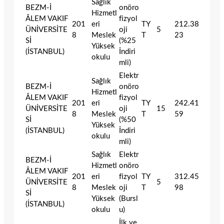
Sağlık
BEZM-İ
onöro
Hizmetl
ÂLEM VAKIF
fizyol
201
eri
TY
212.38
ÜNİVERSİTE
oji
5
8
Meslek
T
23
Sİ
(%25
Yüksek
(İSTANBUL)
İndiri
okulu
mli)
Elektr
Sağlık
BEZM-İ
onöro
Hizmetl
ÂLEM VAKIF
fizyol
201
eri
TY
242.41
ÜNİVERSİTE
oji
15
8
Meslek
T
59
Sİ
(%50
Yüksek
(İSTANBUL)
İndiri
okulu
mli)
Sağlık
Elektr
BEZM-İ
Hizmetl
onöro
ÂLEM VAKIF
201
eri
fizyol
TY
312.45
ÜNİVERSİTE
5
8
Meslek
oji
T
98
Sİ
Yüksek
(Bursl
(İSTANBUL)
okulu
u)
İlk ve