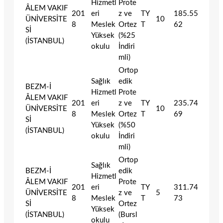
Hizmetl
Prote
ÂLEM VAKIF
201
eri
z ve
TY
185.55
ÜNİVERSİTE
10
8
Meslek
Ortez
T
62
Sİ
Yüksek
(%25
(İSTANBUL)
okulu
İndiri
mli)
Ortop
Sağlık
edik
BEZM-İ
Hizmetl
Prote
ÂLEM VAKIF
201
eri
z ve
TY
235.74
ÜNİVERSİTE
10
8
Meslek
Ortez
T
69
Sİ
Yüksek
(%50
(İSTANBUL)
okulu
İndiri
mli)
Ortop
Sağlık
BEZM-İ
edik
Hizmetl
ÂLEM VAKIF
Prote
201
eri
TY
311.74
ÜNİVERSİTE
z ve
5
8
Meslek
T
73
Sİ
Ortez
Yüksek
(İSTANBUL)
(Bursl
okulu