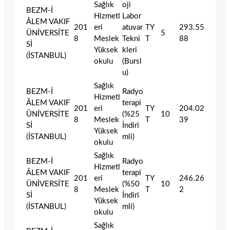
Sağlık
oji
BEZM-İ
Hizmetl
Labor
ÂLEM VAKIF
201
eri
atuvar
TY
293.55
ÜNİVERSİTE
5
8
Meslek
Tekni
T
88
Sİ
Yüksek
kleri
(İSTANBUL)
okulu
(Bursl
u)
Sağlık
BEZM-İ
Radyo
Hizmetl
ÂLEM VAKIF
terapi
201
eri
TY
204.02
ÜNİVERSİTE
(%25
10
8
Meslek
T
39
Sİ
İndiri
Yüksek
(İSTANBUL)
mli)
okulu
Sağlık
BEZM-İ
Radyo
Hizmetl
ÂLEM VAKIF
terapi
201
eri
TY
246.26
ÜNİVERSİTE
(%50
10
8
Meslek
T
2
Sİ
İndiri
Yüksek
(İSTANBUL)
mli)
okulu
Sağlık