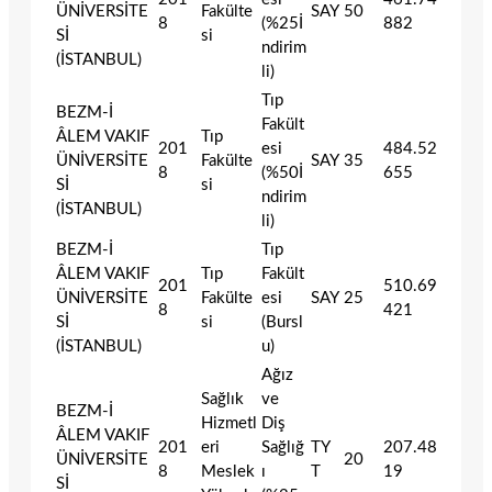
ÜNİVERSİTE
Fakülte
SAY
50
8
(%25İ
882
Sİ
si
ndirim
(İSTANBUL)
li)
Tıp
BEZM-İ
Fakült
ÂLEM VAKIF
Tıp
201
esi
484.52
ÜNİVERSİTE
Fakülte
SAY
35
8
(%50İ
655
Sİ
si
ndirim
(İSTANBUL)
li)
BEZM-İ
Tıp
ÂLEM VAKIF
Tıp
Fakült
201
510.69
ÜNİVERSİTE
Fakülte
esi
SAY
25
8
421
Sİ
si
(Bursl
(İSTANBUL)
u)
Ağız
Sağlık
ve
BEZM-İ
Hizmetl
Diş
ÂLEM VAKIF
201
eri
Sağlığ
TY
207.48
ÜNİVERSİTE
20
8
Meslek
ı
T
19
Sİ