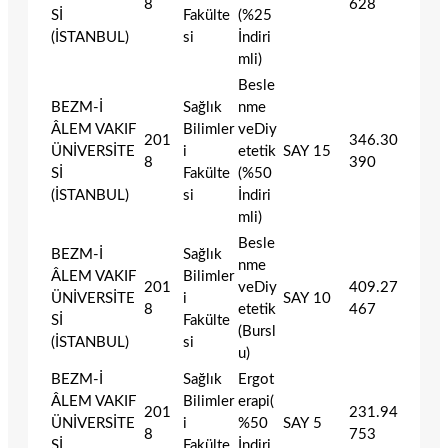
8
628
Sİ
Fakülte
(%25
(İSTANBUL)
si
İndiri
mli)
Besle
BEZM-İ
Sağlık
nme
ÂLEM VAKIF
Bilimler
veDiy
201
346.30
ÜNİVERSİTE
i
etetik
SAY
15
8
390
Sİ
Fakülte
(%50
(İSTANBUL)
si
İndiri
mli)
Besle
BEZM-İ
Sağlık
nme
ÂLEM VAKIF
Bilimler
201
veDiy
409.27
ÜNİVERSİTE
i
SAY
10
8
etetik
467
Sİ
Fakülte
(Bursl
(İSTANBUL)
si
u)
BEZM-İ
Sağlık
Ergot
ÂLEM VAKIF
Bilimler
erapi(
201
231.94
ÜNİVERSİTE
i
%50
SAY
5
8
753
Sİ
Fakülte
İndiri