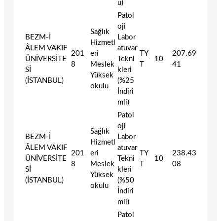
u)
Patol
oji
Sağlık
BEZM-İ
Labor
Hizmetl
ÂLEM VAKIF
atuvar
201
eri
TY
207.69
ÜNİVERSİTE
Tekni
10
8
Meslek
T
41
Sİ
kleri
Yüksek
(İSTANBUL)
(%25
okulu
İndiri
mli)
Patol
oji
Sağlık
BEZM-İ
Labor
Hizmetl
ÂLEM VAKIF
atuvar
201
eri
TY
238.43
ÜNİVERSİTE
Tekni
10
8
Meslek
T
08
Sİ
kleri
Yüksek
(İSTANBUL)
(%50
okulu
İndiri
mli)
Patol