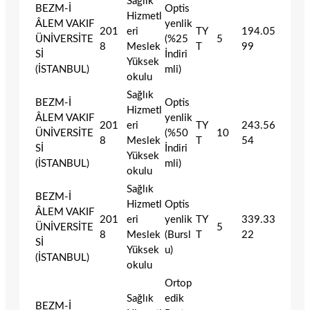
Sağlık
BEZM-İ
Optis
Hizmetl
ÂLEM VAKIF
yenlik
201
eri
TY
194.05
ÜNİVERSİTE
(%25
5
8
Meslek
T
99
Sİ
İndiri
Yüksek
(İSTANBUL)
mli)
okulu
Sağlık
BEZM-İ
Optis
Hizmetl
ÂLEM VAKIF
yenlik
201
eri
TY
243.56
ÜNİVERSİTE
(%50
10
8
Meslek
T
54
Sİ
İndiri
Yüksek
(İSTANBUL)
mli)
okulu
Sağlık
BEZM-İ
Hizmetl
Optis
ÂLEM VAKIF
201
eri
yenlik
TY
339.33
ÜNİVERSİTE
5
8
Meslek
(Bursl
T
22
Sİ
Yüksek
u)
(İSTANBUL)
okulu
Ortop
Sağlık
edik
BEZM-İ