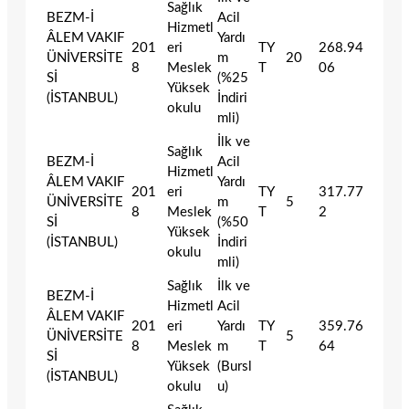
Sağlık
BEZM-İ
Acil
Hizmetl
ÂLEM VAKIF
Yardı
201
eri
TY
268.94
ÜNİVERSİTE
m
20
8
Meslek
T
06
Sİ
(%25
Yüksek
(İSTANBUL)
İndiri
okulu
mli)
İlk ve
Sağlık
BEZM-İ
Acil
Hizmetl
ÂLEM VAKIF
Yardı
201
eri
TY
317.77
ÜNİVERSİTE
m
5
8
Meslek
T
2
Sİ
(%50
Yüksek
(İSTANBUL)
İndiri
okulu
mli)
Sağlık
İlk ve
BEZM-İ
Hizmetl
Acil
ÂLEM VAKIF
201
eri
Yardı
TY
359.76
ÜNİVERSİTE
5
8
Meslek
m
T
64
Sİ
Yüksek
(Bursl
(İSTANBUL)
okulu
u)