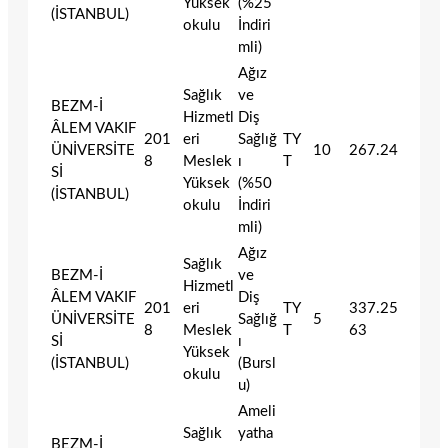
Yüksek
(%25
(İSTANBUL)
okulu
İndiri
mli)
Ağız
Sağlık
ve
BEZM-İ
Hizmetl
Diş
ÂLEM VAKIF
201
eri
Sağlığ
TY
ÜNİVERSİTE
10
267.24
8
Meslek
ı
T
Sİ
Yüksek
(%50
(İSTANBUL)
okulu
İndiri
mli)
Ağız
Sağlık
BEZM-İ
ve
Hizmetl
ÂLEM VAKIF
Diş
201
eri
TY
337.25
ÜNİVERSİTE
Sağlığ
5
8
Meslek
T
63
Sİ
ı
Yüksek
(İSTANBUL)
(Bursl
okulu
u)
Ameli
Sağlık
yatha
BEZM-İ