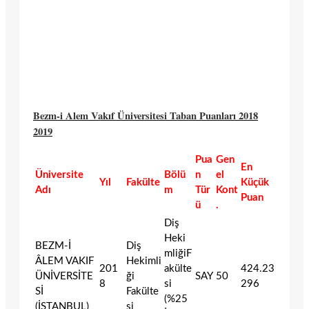
Bezm-i Alem Vakıf Üniversitesi Taban Puanları 2018
2019
Pua
Gen
En
Üniversite
Bölü
n
el
Yıl
Fakülte
Küçük
Adı
m
Tür
Kont
Puan
ü
.
Diş
Heki
BEZM-İ
Diş
mliğiF
ÂLEM VAKIF
Hekimli
201
akülte
424.23
ÜNİVERSİTE
ği
SAY
50
8
si
296
Sİ
Fakülte
(%25
(İSTANBUL)
si