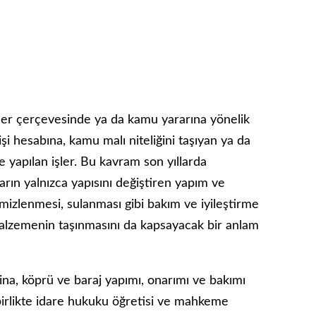
evler çerçevesinde ya da kamu yararına yönelik
şi hesabına, kamu malı niteliği­ni taşıyan ya da
 yapılan işler. Bu kav­ram son yıllarda
arın yalnızca yapısını değiştiren yapım ve
mizlenmesi, sulan­ması gibi bakım ve iyileştirme
li malzemenin taşınmasını da kapsayacak bir anlam
ina, köprü ve baraj yapımı, onarımı ve bakımı
la birlikte idare hukuku öğreti­si ve mahkeme