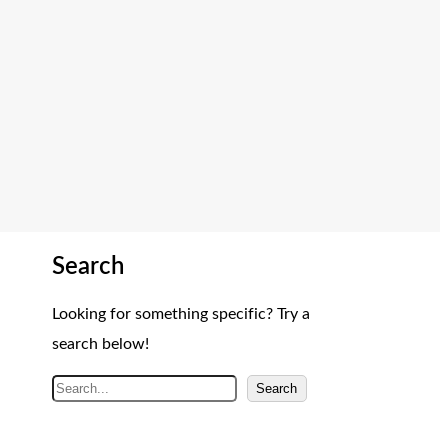
Search
Looking for something specific? Try a
search below!
A
Search
r