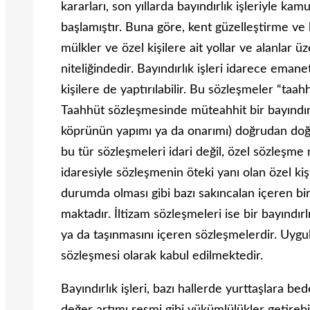
kararları, son yıllarda bayın­dırlık işleriyle k
başlamıştır. Buna göre, kent güzelleştirme ve 
mülkler ve özel kişilere ait yollar ve alanlar üz
niteliğindedir. Bayındırlık işleri idarece emane
kişilere de yaptırılabilir. Bu sözleşmeler “taah
Taahhüt sözleşmesinde müteahhit bir bayındırlık
köprünün yapımı ya da onarımı) doğrudan doğr
bu tür sözleşmeleri idari değil, özel sözleşme 
idaresiyle sözleş­menin öteki yanı olan özel ki
durumda olması gibi bazı sakıncalan içeren bi
maktadır. İltizam sözleşmeleri ise bir bayın­dırl
ya da taşınmasını içeren sözleşmeler­dir. Uy
sözleşmesi olarak kabul edilmek­tedir.
Bayındırlık işleri, bazı hallerde yurttaşlara b