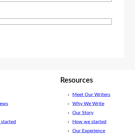
Resources
Meet Our Writers
News
Why We Write
Our Story
started
How we started
Our Experience