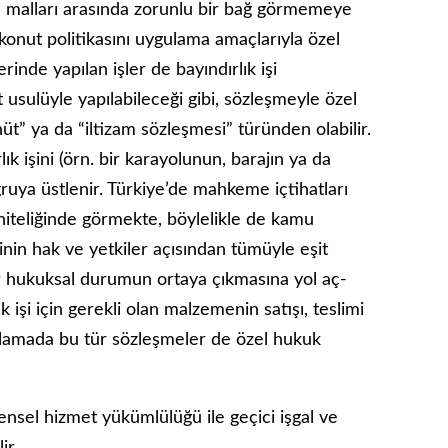
amu malları arasında zorun­lu bir bağ görmemeye
konut politika­sını uygulama amaçlarıyla özel
erinde yapılan işler de bayındırlık işi
t usulüyle yapılabileceği gibi, sözleşmeyle özel
hüt” ya da “iltizam sözleşmesi” türünden olabi­lir.
 işini (örn. bir karayolunun, ba­rajın ya da
uya üstlenir. Türkiye’de mahkeme içtihatları
niteliğinde gör­mekte, böylelikle de kamu
şinin hak ve yetkiler açısından tümüyle eşit
r hu­kuksal durumun ortaya çıkmasına yol aç­
ık işi için gerekli olan malzemenin satışı, teslimi
gulamada bu tür sözleşmeler de özel hukuk
edensel hizmet yükümlülüğü ile geçici işgal ve