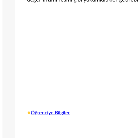
değer artımı resmi gibi yü­kümlülükler getirebil
•
Öğrenciye Bilgiler