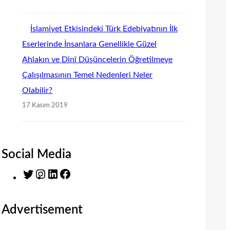
İslamiyet Etkisindeki Türk Edebiyatının İlk
Eserlerinde İnsanlara Genellikle Güzel
Ahlakın ve Dinî Düşüncelerin Öğretilmeye
Çalışılmasının Temel Nedenleri Neler
Olabilir?
17 Kasım 2019
Social Media
T
I
L
F
w
n
i
a
i
s
n
c
Advertisement
t
t
k
e