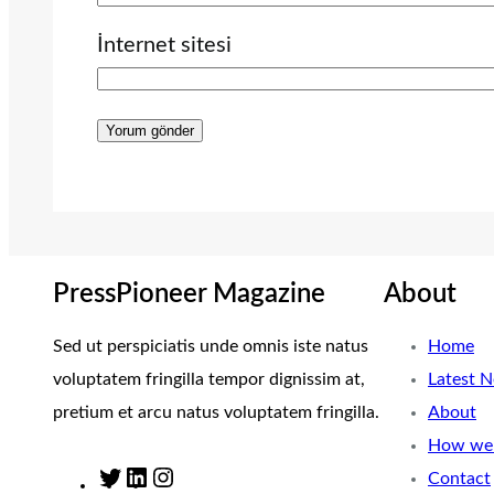
İnternet sitesi
PressPioneer Magazine
About
Sed ut perspiciatis unde omnis iste natus
Home
voluptatem fringilla tempor dignissim at,
Latest 
pretium et arcu natus voluptatem fringilla.
About
How we 
Contact
T
L
I