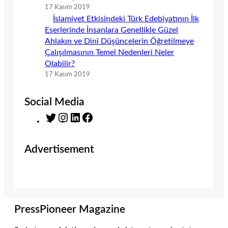
17 Kasım 2019
İslamiyet Etkisindeki Türk Edebiyatının İlk
Eserlerinde İnsanlara Genellikle Güzel
Ahlakın ve Dinî Düşüncelerin Öğretilmeye
Çalışılmasının Temel Nedenleri Neler
Olabilir?
17 Kasım 2019
Social Media
T
I
L
F
w
n
i
a
i
s
n
c
Advertisement
t
t
k
e
t
a
e
b
e
g
d
o
r
r
I
o
a
n
k
m
PressPioneer Magazine