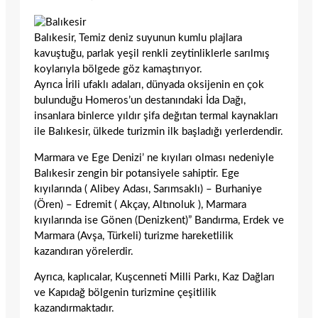
Balıkesir, Temiz deniz suyunun kumlu plajlara
kavuştuğu, parlak yeşil renkli zeytinliklerle sarılmış
koylarıyla bölgede göz kamaştırıyor.
Ayrıca İrili ufaklı adaları, dünyada oksijenin en çok
bulunduğu Homeros’un destanındaki İda Dağı,
insanlara binlerce yıldır şifa değıtan termal kaynakları
ile Balıkesir, ülkede turizmin ilk başladığı yerlerdendir.
Marmara ve Ege Denizi’ ne kıyıları olması nedeniyle
Balıkesir zengin bir potansiyele sahiptir. Ege
kıyılarında ( Alibey Adası, Sarımsaklı) – Burhaniye
(Ören) – Edremit ( Akçay, Altınoluk ), Marmara
kıyılarında ise Gönen (Denizkent)” Bandırma, Erdek ve
Marmara (Avşa, Türkeli) turizme hareketlilik
kazandıran yörelerdir.
Ayrıca, kaplıcalar, Kuşcenneti Milli Parkı, Kaz Dağları
ve Kapıdağ bölgenin turizmine çeşitlilik
kazandırmaktadır.