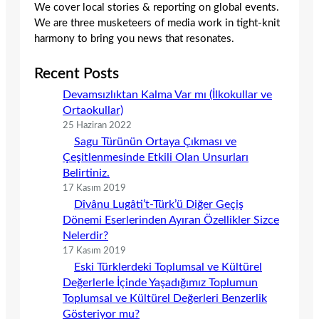
We cover local stories & reporting on global events.
We are three musketeers of media work in tight-knit
harmony to bring you news that resonates.
Recent Posts
Devamsızlıktan Kalma Var mı (İlkokullar ve
Ortaokullar)
25 Haziran 2022
Sagu Türünün Ortaya Çıkması ve
Çeşitlenmesinde Etkili Olan Unsurları
Belirtiniz.
17 Kasım 2019
Dîvânu Lugâti’t-Türk’ü Diğer Geçiş
Dönemi Eserlerinden Ayıran Özellikler Sizce
Nelerdir?
17 Kasım 2019
Eski Türklerdeki Toplumsal ve Kültürel
Değerlerle İçinde Yaşadığımız Toplumun
Toplumsal ve Kültürel Değerleri Benzerlik
Gösteriyor mu?