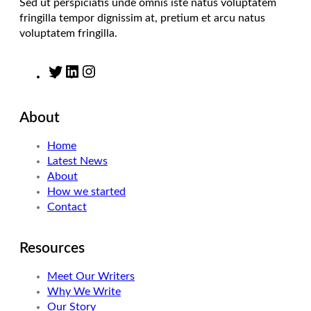
Sed ut perspiciatis unde omnis iste natus voluptatem
fringilla tempor dignissim at, pretium et arcu natus
voluptatem fringilla.
T
L
I
w
i
n
i
n
s
About
t
k
t
t
e
a
Home
e
d
g
Latest News
r
I
r
About
n
a
How we started
m
Contact
Resources
Meet Our Writers
Why We Write
Our Story