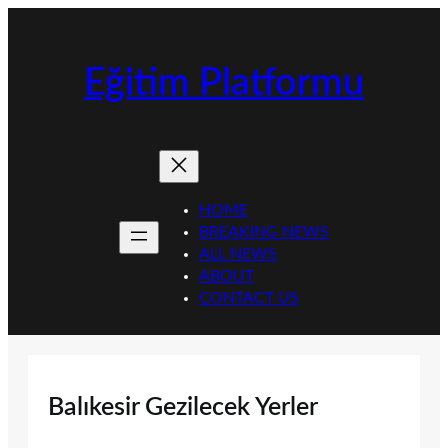
İçeriğe
geç
Eğitim Platformu
HOME
BREAKING NEWS
ALL NEWS
ABOUT
CONTACT US
Balıkesir Gezilecek Yerler