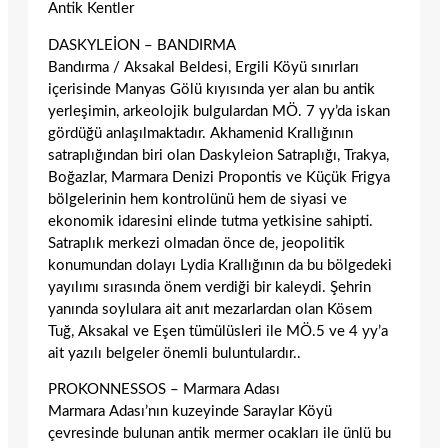
Antik Kentler
DASKYLEİON – BANDIRMA
Bandırma / Aksakal Beldesi, Ergili Köyü sınırları
içerisinde Manyas Gölü kıyısında yer alan bu antik
yerleşimin, arkeolojik bulgulardan MÖ. 7 yy’da iskan
gördüğü anlaşılmaktadır. Akhamenid Krallığının
satraplığından biri olan Daskyleion Satraplığı, Trakya,
Boğazlar, Marmara Denizi Propontis ve Küçük Frigya
bölgelerinin hem kontrolünü hem de siyasi ve
ekonomik idaresini elinde tutma yetkisine sahipti.
Satraplık merkezi olmadan önce de, jeopolitik
konumundan dolayı Lydia Krallığının da bu bölgedeki
yayılımı sırasında önem verdiği bir kaleydi. Şehrin
yanında soylulara ait anıt mezarlardan olan Kösem
Tuğ, Aksakal ve Eşen tümülüsleri ile MÖ.5 ve 4 yy’a
ait yazılı belgeler önemli buluntulardır..
PROKONNESSOS – Marmara Adası
Marmara Adası’nın kuzeyinde Saraylar Köyü
çevresinde bulunan antik mermer ocakları ile ünlü bu