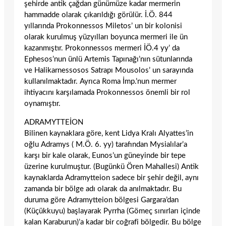
şehirde antik çağdan günümüze kadar mermerin
hammadde olarak çıkarıldığı görülür. İ.Ö. 844
yıllarında Prokonnessos Miletos’ un bir kolonisi
olarak kurulmuş yüzyılları boyunca mermeri ile ün
kazanmıştır. Prokonnessos mermeri İÖ.4 yy’ da
Ephesos’nun ünlü Artemis Tapınağı’nın sütunlarında
ve Halikarnessosos Satrapı Mousolos’ un sarayında
kullanılmaktadır. Ayrıca Roma İmp.’nun mermer
ihtiyacını karşılamada Prokonnessos önemli bir rol
oynamıştır.
ADRAMYTTEİON
Bilinen kaynaklara göre, kent Lidya Kralı Alyattes’in
oğlu Adramys ( M.Ö. 6. yy) tarafından Mysialılar’a
karşı bir kale olarak, Eunos’un güneyinde bir tepe
üzerine kurulmuştur. (Bugünkü Ören Mahallesi) Antik
kaynaklarda Adramytteion sadece bir şehir değil, aynı
zamanda bir bölge adı olarak da anılmaktadır. Bu
duruma göre Adramytteion bölgesi Gargara’dan
(Küçükkuyu) başlayarak Pyrrha (Gömeç sınırları içinde
kalan Karaburun)’a kadar bir coğrafi bölgedir. Bu bölge