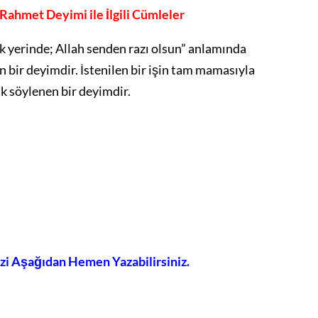
ahmet Deyimi ile İlgili Cümleler
ok yerinde; Allah senden razı olsun” anlamında
 bir deyimdir. İstenilen bir işin tam mamasıyla
ak söylenen bir deyimdir.
izi Aşağıdan Hemen Yazabilirsiniz.