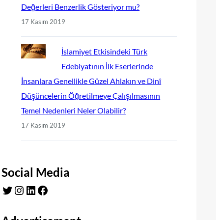
Değerleri Benzerlik Gösteriyor mu?
17 Kasım 2019
İslamiyet Etkisindeki Türk
Edebiyatının İlk Eserlerinde
İnsanlara Genellikle Güzel Ahlakın ve Dinî
Düşüncelerin Öğretilmeye Çalışılmasının
Temel Nedenleri Neler Olabilir?
17 Kasım 2019
Social Media
Twitter
Instagram
LinkedIn
Facebook