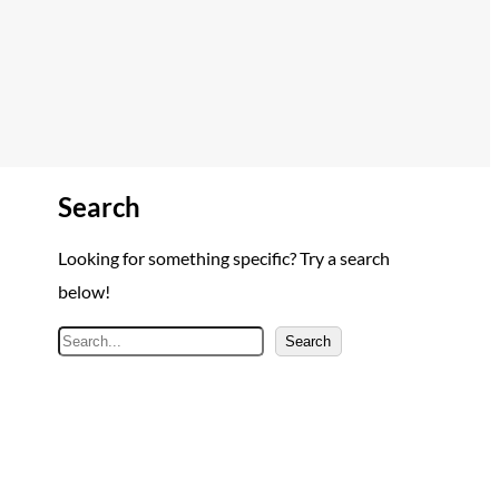
Search
Looking for something specific? Try a search
below!
A
Search
r
a