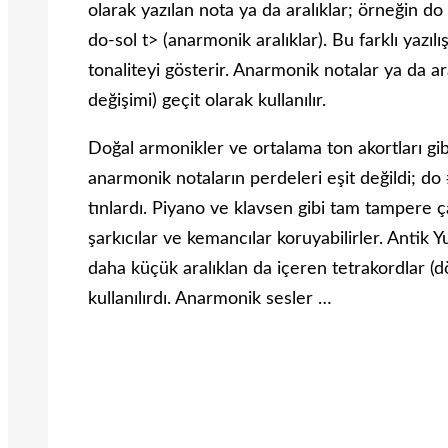
olarak yazılan nota ya da aralık­lar; örneğin d
do-sol t> (anarmo­nik aralıklar). Bu farklı yazılı
tonaliteyi gösterir. Anarmonik notalar ya da a
değişi­mi) geçit olarak kullanılır.
Doğal armonikler ve ortalama ton akortları gib
anarmonik notaların perdeleri eşit değildi; do
tınlardı. Piyano ve klavsen gibi tam tampere ça
şarkıcılar ve kemancılar koruyabilirler. Anti
daha küçük aralıklan da içeren tetrakordlar (dö
kullanılırdı. Anarmonik sesler …