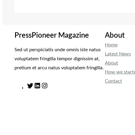
PressPioneer Magazine
About
Home
Sed ut perspiciatis unde omnis iste natus
Latest News
voluptatem fringilla tempor dignissim at,
About
pretium et arcu natus voluptatem fringilla.
How we start
Contact
T
L
I
w
i
n
i
n
s
t
k
t
t
e
a
e
d
g