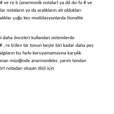
o # ve re b (anarmonik notalar) ya dâ do-fa # ve
şlar notaların ya da aralıkların ait oldukları
ralıklar çoğu kez modülasyonlarda (tonalite
i daha önceleri kullanılan sistemlerde
 # , re b’den bir tonun beşte biri kadar daha pes
lgıların bu farkı koruyama­masına karşılık
k Yunan müziğinde anarmonikler, yarım tondan
rt nota­dan oluşan dizi) için