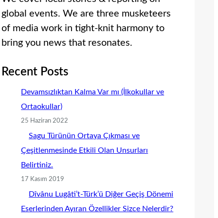
global events. We are three musketeers
of media work in tight-knit harmony to
bring you news that resonates.
Recent Posts
Devamsızlıktan Kalma Var mı (İlkokullar ve
Ortaokullar)
25 Haziran 2022
Sagu Türünün Ortaya Çıkması ve
Çeşitlenmesinde Etkili Olan Unsurları
Belirtiniz.
17 Kasım 2019
Dîvânu Lugâti’t-Türk’ü Diğer Geçiş Dönemi
Eserlerinden Ayıran Özellikler Sizce Nelerdir?