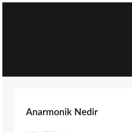
İçeriğe
geç
Anarmonik Nedir