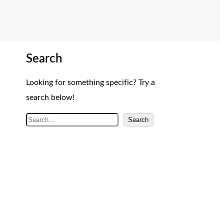
Search
Looking for something specific? Try a
search below!
A
Search
r
a