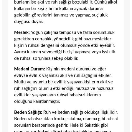
bunların ise akıl ve ruh sağlığı bozulabilir. Çünkü alkol
kullanan bir kişi zihnini kullanmayacak duruma
gelebilir, görevlerini tanımaz ve yapmaz, suçluluk
duygusu duyar.
Meslek:
Yoğun çalışma temposu ve fazla sorumluluk
gerektiren cerrahlık, yöneticilik gibi bazı meslekler
kişinin ruhsal dengesini olumsuz yönde etkileyebilir.
Ayrıca kısmen sevmediği bir işi yapması veya işsizlik
de ruhsal sorunlara sebep olabilir.
Medeni Durum:
Kişinin medeni durumu ve eğer
evliyse evlilik yaşantısı akıl ve ruh sağlığını etkiler.
Mutlu ve uyumlu bir evlilik yaşayan kişilerin akıl ve
ruh sağlığını olumlu etkilendiği, mutsuz ve huzursuz
evlilikler yaşayanların ruhsal rahatsızlıklarının
olduğunu kanıtlanmıştır.
Beden Sağlığı:
Ruh ve beden sağlığı oldukça ilişkilidir.
Beden rahatsızlıkları korku, sıkılma, utanma gibi ruhsal
sorunları beraberinde getirir. Hele ki Sakatlık gibi
uzun ve zor tedavi süreci olan hastalıklar tamamen