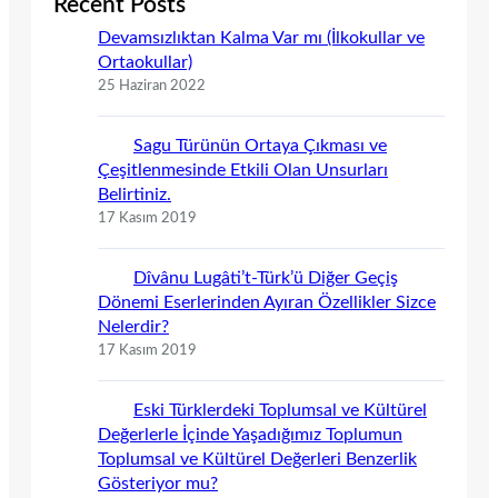
Recent Posts
Devamsızlıktan Kalma Var mı (İlkokullar ve
Ortaokullar)
25 Haziran 2022
Sagu Türünün Ortaya Çıkması ve
Çeşitlenmesinde Etkili Olan Unsurları
Belirtiniz.
17 Kasım 2019
Dîvânu Lugâti’t-Türk’ü Diğer Geçiş
Dönemi Eserlerinden Ayıran Özellikler Sizce
Nelerdir?
17 Kasım 2019
Eski Türklerdeki Toplumsal ve Kültürel
Değerlerle İçinde Yaşadığımız Toplumun
Toplumsal ve Kültürel Değerleri Benzerlik
Gösteriyor mu?