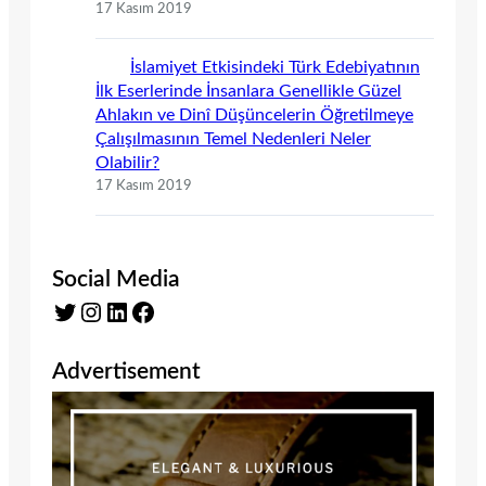
17 Kasım 2019
İslamiyet Etkisindeki Türk Edebiyatının
İlk Eserlerinde İnsanlara Genellikle Güzel
Ahlakın ve Dinî Düşüncelerin Öğretilmeye
Çalışılmasının Temel Nedenleri Neler
Olabilir?
17 Kasım 2019
Social Media
Twitter
Instagram
LinkedIn
Facebook
Advertisement