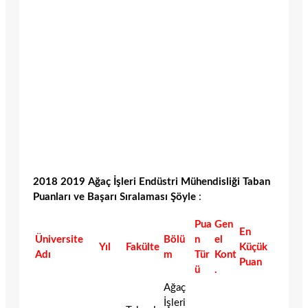
2018 2019 Ağaç İşleri Endüstri Mühendisliği Taban
Puanları ve Başarı Sıralaması Şöyle
:
Pua
Gen
En
Üniversite
Bölü
n
el
Yıl
Fakülte
Küçük
Adı
m
Tür
Kont
Puan
ü
.
Ağaç
İşleri