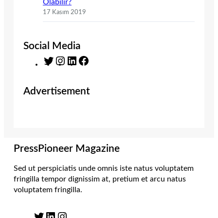
Olabilir?
17 Kasım 2019
Social Media
T
I
L
F
w
n
i
a
i
s
n
c
Advertisement
t
t
k
e
t
a
e
b
e
g
d
o
r
r
I
o
a
n
k
m
PressPioneer Magazine
Sed ut perspiciatis unde omnis iste natus voluptatem
fringilla tempor dignissim at, pretium et arcu natus
voluptatem fringilla.
T
L
I