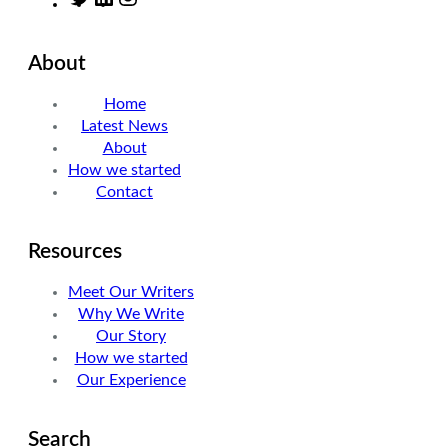
w
i
n
i
n
s
About
t
k
t
t
e
a
Home
e
d
g
Latest News
r
I
r
About
n
a
How we started
m
Contact
Resources
Meet Our Writers
Why We Write
Our Story
How we started
Our Experience
Search