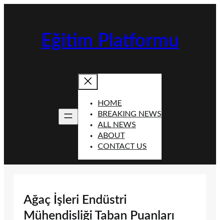
İçeriğe
geç
Eğitim Platformu
HOME
BREAKING NEWS
ALL NEWS
ABOUT
CONTACT US
Ağaç İşleri Endüstri
Mühendisliği Taban Puanları