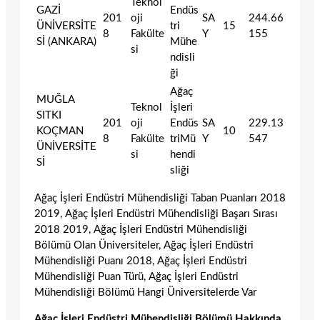
Teknol
GAZİ
Endüs
201
oji
SA
244.66
ÜNİVERSİTE
tri
15
8
Fakülte
Y
155
Sİ (ANKARA)
Mühe
si
ndisli
ği
Ağaç
MUĞLA
Teknol
İşleri
SITKI
201
oji
Endüs
SA
229.13
KOÇMAN
10
8
Fakülte
triMü
Y
547
ÜNİVERSİTE
si
hendi
Sİ
sliği
Ağaç İşleri Endüstri Mühendisliği Taban Puanları 2018
2019, Ağaç İşleri Endüstri Mühendisliği Başarı Sırası
2018 2019, Ağaç İşleri Endüstri Mühendisliği
Bölümü Olan Üniversiteler, Ağaç İşleri Endüstri
Mühendisliği Puanı 2018, Ağaç İşleri Endüstri
Mühendisliği Puan Türü, Ağaç İşleri Endüstri
Mühendisliği Bölümü Hangi Üniversitelerde Var
Ağaç İşleri Endüstri Mühendisliği Bölümü Hakkında