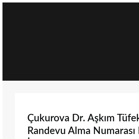
İçeriğe
geç
Çukurova Dr. Aşkım Tüfek
Randevu Alma Numarası