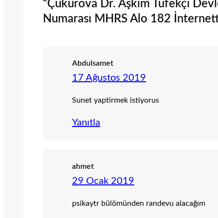
“Çukurova Dr. Aşkım Tüfekçi Dev
Numarası MHRS Alo 182 İnternette
Abdulsamet
17 Ağustos 2019
Sunet yaptirmek istiyorus
Yanıtla
ahmet
29 Ocak 2019
psikaytr bülömünden randevu alacağım