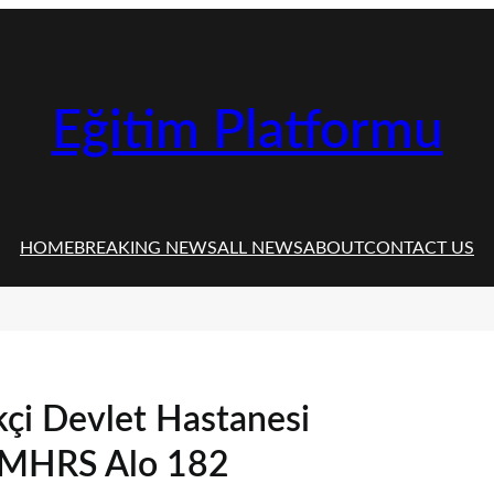
Eğitim Platformu
HOME
BREAKING NEWS
ALL NEWS
ABOUT
CONTACT US
çi Devlet Hastanesi
 MHRS Alo 182