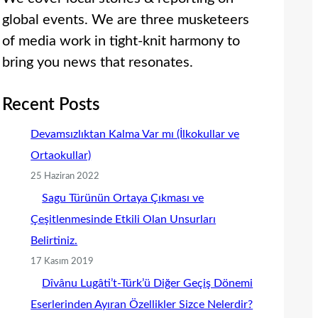
global events. We are three musketeers
of media work in tight-knit harmony to
bring you news that resonates.
Recent Posts
Devamsızlıktan Kalma Var mı (İlkokullar ve
Ortaokullar)
25 Haziran 2022
Sagu Türünün Ortaya Çıkması ve
Çeşitlenmesinde Etkili Olan Unsurları
Belirtiniz.
17 Kasım 2019
Dîvânu Lugâti’t-Türk’ü Diğer Geçiş Dönemi
Eserlerinden Ayıran Özellikler Sizce Nelerdir?