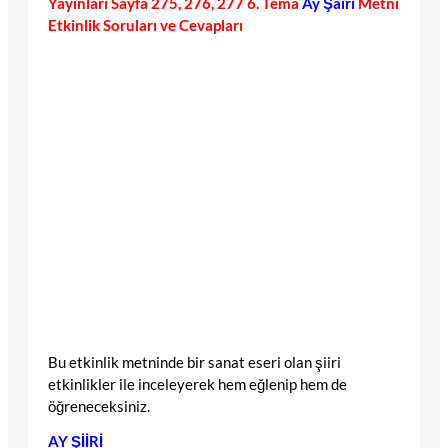
Yayınları Sayfa 275, 276, 277 6. Tema
Ay Şairi
Metni
Etkinlik Soruları ve Cevapları
Bu etkinlik metninde bir sanat eseri olan şiiri
etkinlikler ile inceleyerek hem eğlenip hem de
öğreneceksiniz.
AY ŞİİRİ