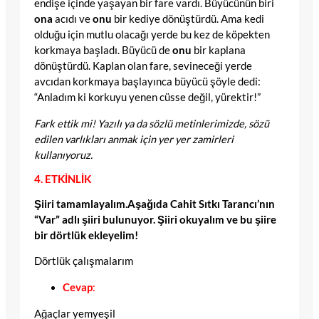
endişe içinde yaşayan bir fare vardı. Büyücünün biri
ona
acıdı ve
onu
bir kediye dönüştürdü. Ama kedi
olduğu için mutlu olacağı yerde bu kez de köpekten
korkmaya başladı. Büyücü de
onu
bir kaplana
dönüştürdü. Kaplan olan fare, sevineceği yerde
avcıdan korkmaya başlayınca büyücü şöyle dedi:
“Anladım ki korkuyu yenen cüsse değil, yürektir!”
Fark ettik mi! Yazılı ya da sözlü metinlerimizde, sözü
edilen varlıkları anmak için yer yer zamirleri
kullanıyoruz.
4. ETKİNLİK
Şiiri tamamlayalım.Aşağıda Cahit Sıtkı Tarancı’nın
“Var” adlı şiiri bulunuyor. Şiiri okuyalım ve bu şiire
bir dörtlük ekleyelim!
Dörtlük çalışmalarım
Cevap
:
Ağaçlar yemyeşil