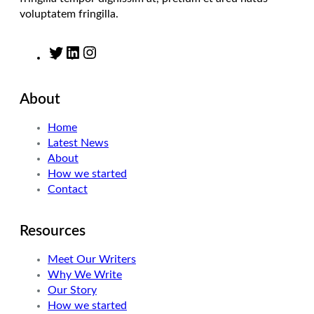
voluptatem fringilla.
T
L
I
w
i
n
i
n
s
About
t
k
t
t
e
a
Home
e
d
g
Latest News
r
I
r
About
n
a
How we started
m
Contact
Resources
Meet Our Writers
Why We Write
Our Story
How we started