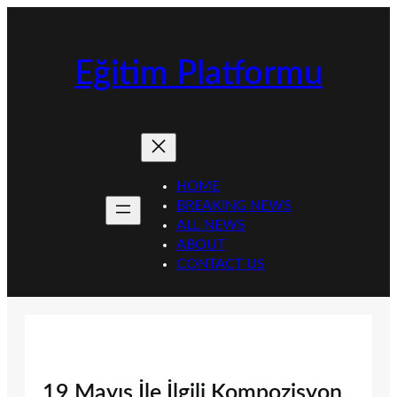
İçeriğe
geç
Eğitim Platformu
HOME
BREAKING NEWS
ALL NEWS
ABOUT
CONTACT US
19 Mayıs İle İlgili Kompozisyon