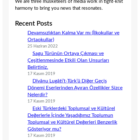
We are three musketeers of media work in tight-knit
harmony to bring you news that resonates.
Recent Posts
Devamsızlıktan Kalma Var mı (İlkokullar ve
Ortaokullar)
25 Haziran 2022
Sagu Türünün Ortaya Çıkması ve
Çeşitlenmesinde Etkili Olan Unsurları
Belirtiniz.
17 Kasım 2019
Dîvânu Lugâti’t-Türk’ü Diğer Geçiş
Dönemi Eserlerinden Ayıran Özellikler Sizce
Nelerdir?
17 Kasım 2019
Eski Türklerdeki Toplumsal ve Kültürel
Değerlerle İçinde Yaşadığımız Toplumun
Toplumsal ve Kültürel Değerleri Benzerlik
Gösteriyor mu?
17 Kasım 2019