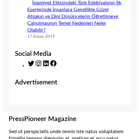
İslamiyet Etkisindeki Türk Edebiyatının İlk
Eserlerinde İnsanlara Genellikle Güzel
Ahlakın ve Dinî Düşüncelerin Öğretilmeye
Çalışılmasının Temel Nedenleri Neler
Olabilir?
17 Kasım 2019
Social Media
T
I
L
F
w
n
i
a
i
s
n
c
Advertisement
t
t
k
e
t
a
e
b
e
g
d
o
r
r
I
o
a
n
k
m
PressPioneer Magazine
Sed ut perspiciatis unde omnis iste natus voluptatem
fringilla tempor dignissim at, pretium et arcu natus