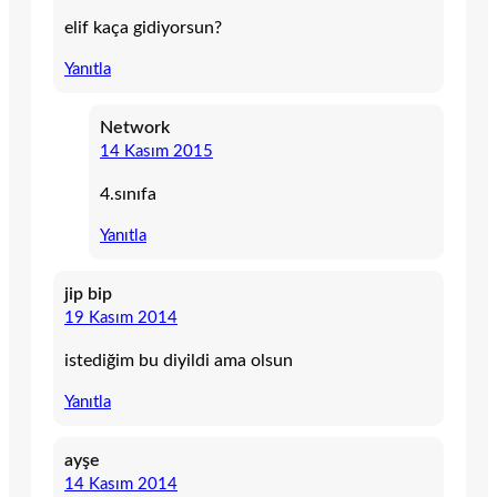
elif kaça gidiyorsun?
Yanıtla
Network
14 Kasım 2015
4.sınıfa
Yanıtla
jip bip
19 Kasım 2014
istediğim bu diyildi ama olsun
Yanıtla
ayşe
14 Kasım 2014