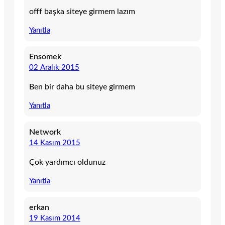
offf başka siteye girmem lazım
Yanıtla
Ensomek
02 Aralık 2015
Ben bir daha bu siteye girmem
Yanıtla
Network
14 Kasım 2015
Çok yardımcı oldunuz
Yanıtla
erkan
19 Kasım 2014