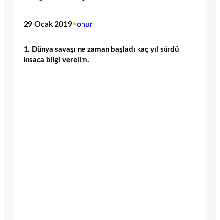
29 Ocak 2019
•
onur
1. Dünya savaşı ne zaman başladı kaç yıl sürdü
kısaca bilgi verelim.