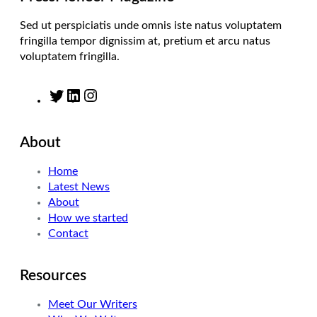
Sed ut perspiciatis unde omnis iste natus voluptatem
fringilla tempor dignissim at, pretium et arcu natus
voluptatem fringilla.
T
L
I
w
i
n
i
n
s
About
t
k
t
t
e
a
Home
e
d
g
Latest News
r
I
r
About
n
a
How we started
m
Contact
Resources
Meet Our Writers