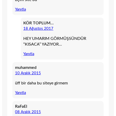
Yanıtla
KÖR TOPLUM…
18 Ağustos 2017
HEY UMARIM GÖRMÜŞSÜNDÜR
“KISACA” YAZIYOR…
Yanıtla
muhammed
10 Aralık 2015
üff bir daha bu siteye girmem
Yanıtla
RaFaEl
08 Aralık 2015