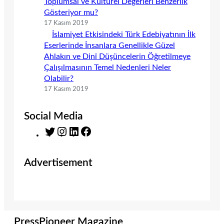
Toplumsal ve Kültürel Değerleri Benzerlik
Gösteriyor mu?
17 Kasım 2019
İslamiyet Etkisindeki Türk Edebiyatının İlk
Eserlerinde İnsanlara Genellikle Güzel
Ahlakın ve Dinî Düşüncelerin Öğretilmeye
Çalışılmasının Temel Nedenleri Neler
Olabilir?
17 Kasım 2019
Social Media
T
I
L
F
w
n
i
a
i
s
n
c
Advertisement
t
t
k
e
t
a
e
b
e
g
d
o
r
r
I
o
a
n
k
m
PressPioneer Magazine