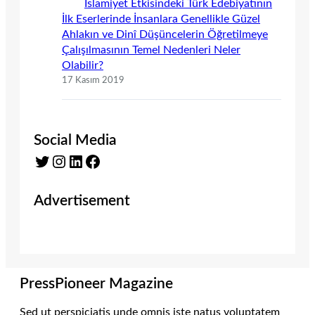
İslamiyet Etkisindeki Türk Edebiyatının
İlk Eserlerinde İnsanlara Genellikle Güzel
Ahlakın ve Dinî Düşüncelerin Öğretilmeye
Çalışılmasının Temel Nedenleri Neler
Olabilir?
17 Kasım 2019
Social Media
Twitter
Instagram
LinkedIn
Facebook
Advertisement
PressPioneer Magazine
Sed ut perspiciatis unde omnis iste natus voluptatem